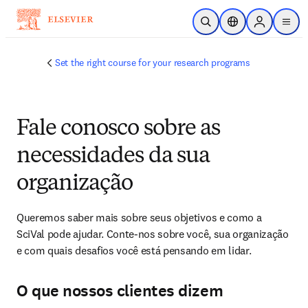
Ir para o conteúdo principal
Pesquisa aberta
Seletor de localiza
Sign in to p
menu
Set the right course for your research programs
Fale conosco sobre as
necessidades da sua
organização
Queremos saber mais sobre seus objetivos e como a 
SciVal pode ajudar. Conte-nos sobre você, sua organização 
e com quais desafios você está pensando em lidar.
O que nossos clientes dizem