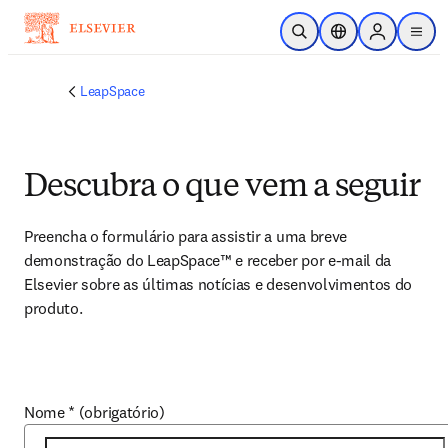
Ir para o conteúdo principal
Pesquisa aberta
Seletor de localiza
Sign in to p
menu
LeapSpace
Descubra o que vem a seguir
Preencha o formulário para assistir a uma breve 
demonstração do LeapSpace™ e receber por e-mail da 
Elsevier sobre as últimas notícias e desenvolvimentos do 
produto.
Nome
*
(obrigatório)