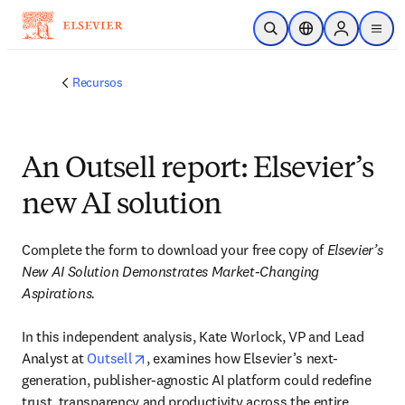
Ir para o conteúdo principal
Pesquisa aberta
Seletor de localiza
Sign in to p
menu
Recursos
An Outsell report: Elsevier’s
new AI solution
Complete the form to download your free copy of 
Elsevier’s 
New AI Solution Demonstrates Market-Changing 
Aspirations. 
In this independent analysis, Kate Worlock, VP and Lead 
opens in new tab/window
Analyst at 
Outsell
, examines how Elsevier’s next-
generation, publisher-agnostic AI platform could redefine 
trust, transparency and productivity across the entire 