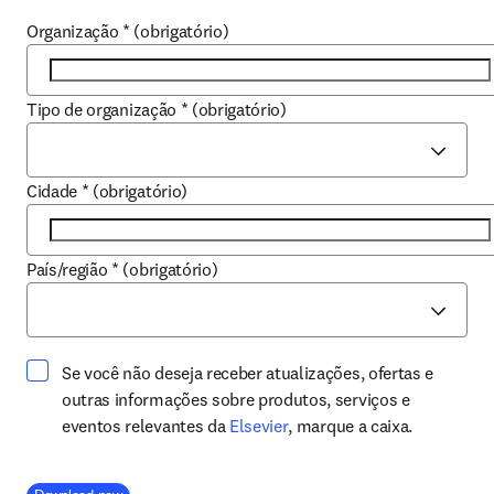
Organização
*
(obrigatório)
Tipo de organização
*
(obrigatório)
Cidade
*
(obrigatório)
País/região
*
(obrigatório)
Se você não deseja receber atualizações, ofertas e
outras informações sobre produtos, serviços e
opens in new tab/window
eventos relevantes da
Elsevier
, marque a caixa.