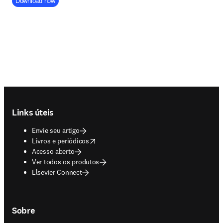
Company Division
Download now
Footer navigation
Links úteis
Envie seu artigo
opens in new tab/window
Livros e periódicos
Acesso aberto
Ver todos os produtos
Elsevier Connect
Sobre