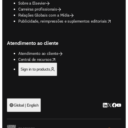
Sobre a Elsevier
Carreiras profissionais
Relações Globais com a Mídia
opens in new tab/window
Publicidade, reimpressões e suplementos editoriais
Atendimento ao cliente
Atendimento ao cliente
opens in new tab/window
Central de recursos
Sign in to products
LinkedIn abre 
Twitter abr
Facebook
YouTub
Global | English