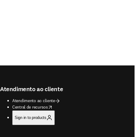
Atendimento ao cliente
Atendimento ao cliente
opens in new tab/window
Central de recursos
Sign in to products