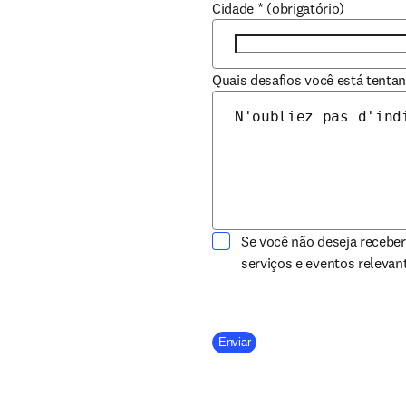
Cidade
*
(obrigatório)
Quais desafios você está tenta
Se você não deseja receber
serviços e eventos relevan
Company Division
Enviar