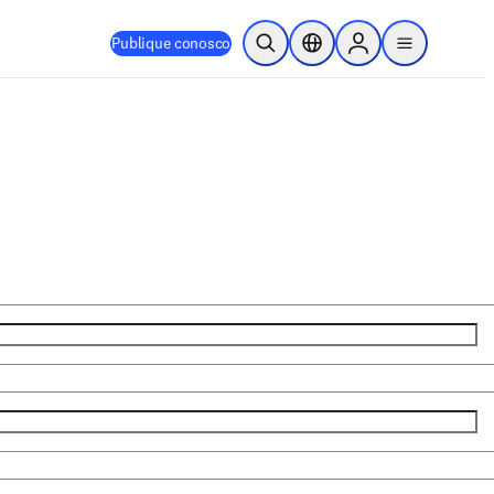
Publique conosco
Pesquisa aberta
Seletor de localização
Sign in to products
menu