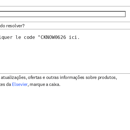
ndo resolver?
 atualizações, ofertas e outras informações sobre produtos,
opens in new tab/window
tes da
Elsevier
, marque a caixa.