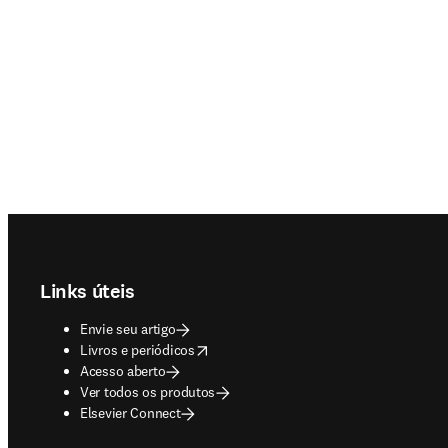
Footer navigation
Links úteis
Envie seu artigo
opens in new tab/window
Livros e periódicos
Acesso aberto
Ver todos os produtos
Elsevier Connect