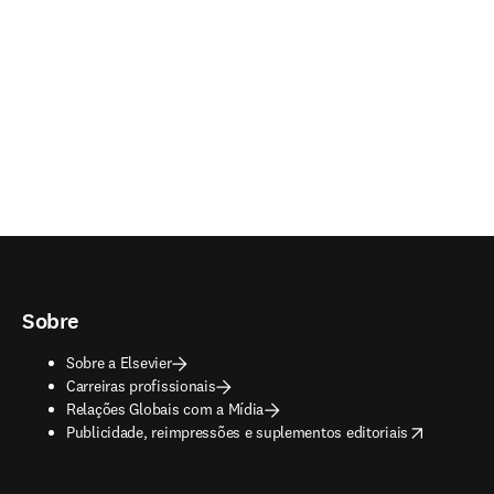
Sobre
Sobre a Elsevier
Carreiras profissionais
Relações Globais com a Mídia
opens in new tab/window
Publicidade, reimpressões e suplementos editoriais