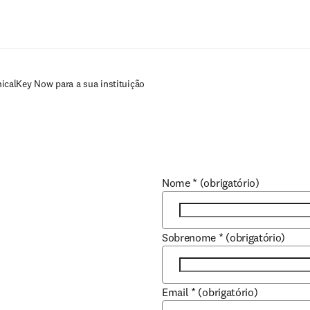
Ir para o conteúdo principal
nicalKey Now para a sua instituição
Nome
*
(obrigatório)
Sobrenome
*
(obrigatório)
Email
*
(obrigatório)