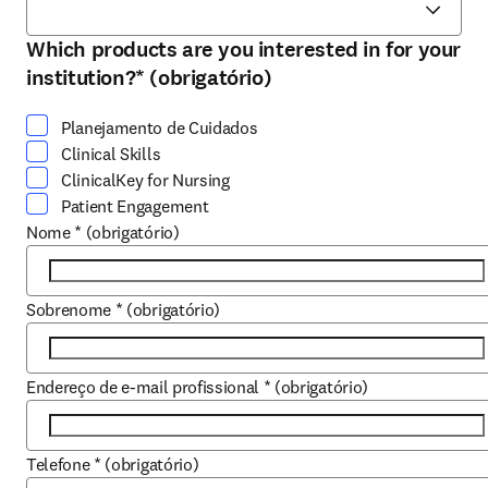
Which products are you interested in for your
Selecione pelo menos uma opção
institution?
*
(obrigatório)
Planejamento de Cuidados
Clinical Skills
ClinicalKey for Nursing
Patient Engagement
Nome
*
(obrigatório)
Sobrenome
*
(obrigatório)
Endereço de e-mail profissional
*
(obrigatório)
Telefone
*
(obrigatório)