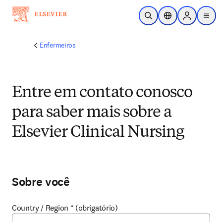
Ir para o conteúdo principal
Pesquisa aberta
Seletor de localiza
Sign in to p
menu
Enfermeiros
Entre em contato conosco
para saber mais sobre a
Elsevier Clinical Nursing
Sobre você
Country / Region
*
(obrigatório)