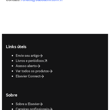
Footer navigation
Links úteis
Envie seu artigo
opens in new tab/window
Livros e periódicos
Acesso aberto
Ver todos os produtos
Elsevier Connect
Sobre
Sobre a Elsevier
Carreiras profissionais