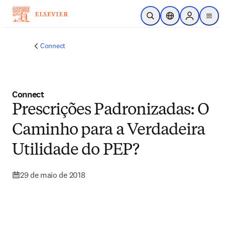
Ir para o conteúdo principal
Pesquisa aberta
Seletor de localiza
Sign in to p
menu
Connect
Connect
Prescrições Padronizadas: O
Caminho para a Verdadeira
Utilidade do PEP?
29 de maio de 2018