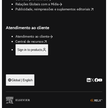
Relações Globais com a Mídia
opens in new tab/window
Publicidade, reimpressões e suplementos editoriais
Atendimento ao cliente
Atendimento ao cliente
opens in new tab/window
Central de recursos
Sign in to products
LinkedIn abre 
Twitter abr
Facebook
YouTub
Global | English
ope