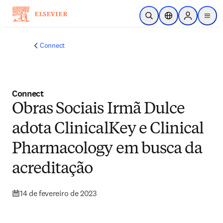
Ir para o conteúdo principal
Pesquisa aberta
Seletor de localiza
Sign in to p
menu
Connect
Connect
Obras Sociais Irmã Dulce
adota ClinicalKey e Clinical
Pharmacology em busca da
acreditação
14 de fevereiro de 2023