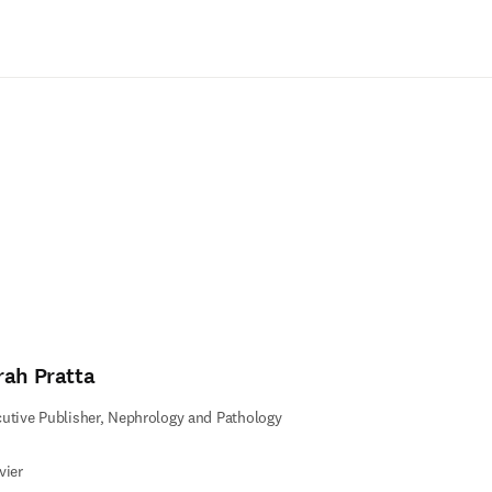
Ir para o conteúdo principal
rah Pratta
utive Publisher, Nephrology and Pathology
vier