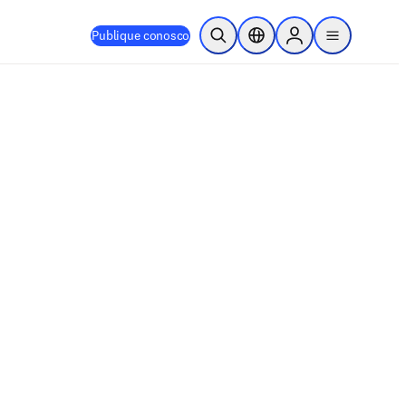
Publique conosco
Pesquisa aberta
Seletor de localização
Sign in to products
menu