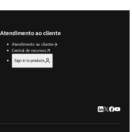
Atendimento ao cliente
Atendimento ao cliente
opens in new tab/window
Central de recursos
Sign in to products
LinkedIn abre em u
Twitter abre em
Facebook abr
YouTube a