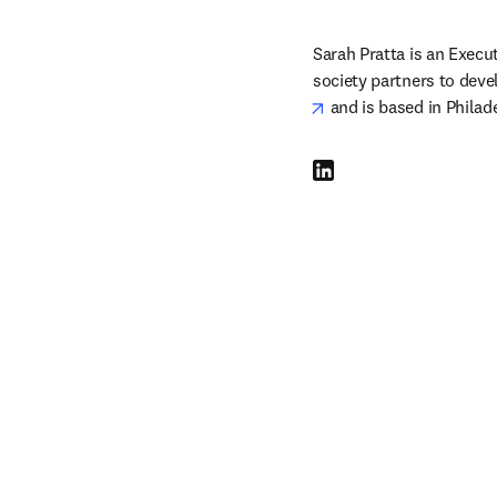
Sarah Pratta is an Execu
society partners to deve
opens in new tab/win
 and is based in Philad
LinkedIn abre em uma nova 