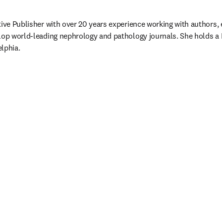
tive Publisher with over 20 years experience working with authors, 
lop world-leading nephrology and pathology journals. 
She holds a
dow
elphia.
guia/janela