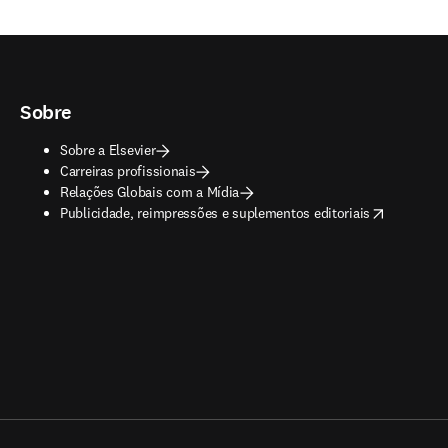
Sobre
Sobre a Elsevier
Carreiras profissionais
Relações Globais com a Mídia
opens in new tab/window
Publicidade, reimpressões e suplementos editoriais