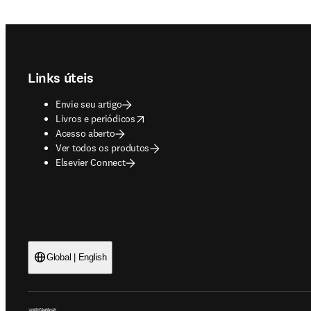
Footer navigation
Links úteis
Envie seu artigo
opens in new tab/window
Livros e periódicos
Acesso aberto
Ver todos os produtos
Elsevier Connect
Global | English