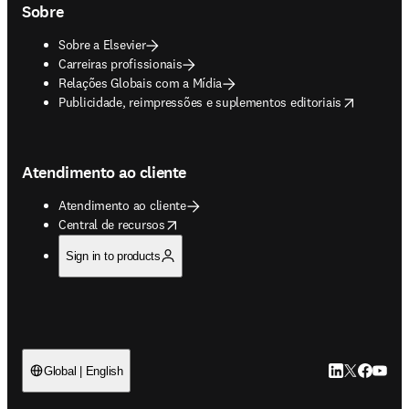
Sobre
Sobre a Elsevier
Carreiras profissionais
Relações Globais com a Mídia
opens in new tab/window
Publicidade, reimpressões e suplementos editoriais
Atendimento ao cliente
Atendimento ao cliente
opens in new tab/window
Central de recursos
Sign in to products
LinkedIn abre 
Twitter abr
Facebook
YouTub
Global | English