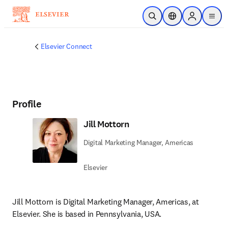
Ir para o conteúdo principal
Pesquisa aberta
Seletor de localiza
Sign in to p
menu
Elsevier Connect
Profile
Jill Mottorn
Digital Marketing Manager, Americas
Elsevier
Jill Mottorn is Digital Marketing Manager, Americas, at 
Elsevier. She is based in Pennsylvania, USA.