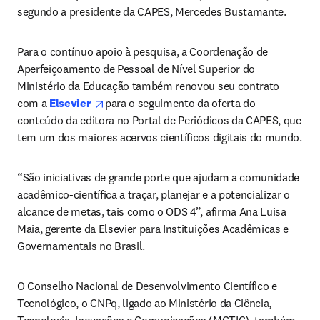
segundo a presidente da CAPES, Mercedes Bustamante.
Para o contínuo apoio à pesquisa, a Coordenação de 
Aperfeiçoamento de Pessoal de Nível Superior do 
Ministério da Educação também renovou seu contrato 
opens in new tab/window
com a 
Elsevier 
para o seguimento da oferta do 
conteúdo da editora no Portal de Periódicos da CAPES, que 
tem um dos maiores acervos científicos digitais do mundo.
“São iniciativas de grande porte que ajudam a comunidade 
acadêmico-científica a traçar, planejar e a potencializar o 
alcance de metas, tais como o ODS 4”, afirma Ana Luisa 
Maia, gerente da Elsevier para Instituições Acadêmicas e 
Governamentais no Brasil.
O Conselho Nacional de Desenvolvimento Científico e 
Tecnológico, o CNPq, ligado ao Ministério da Ciência, 