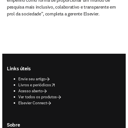
empenho como forma de proporcionar um mundo de 
pesquisa mais inclusivo, colaborativo e transparente em 
prol da sociedade”, completa a gerente Elsevier.
Footer navigation
Links úteis
Envie seu artigo
opens in new tab/window
Livros e periódicos
Acesso aberto
Ver todos os produtos
Elsevier Connect
Sobre