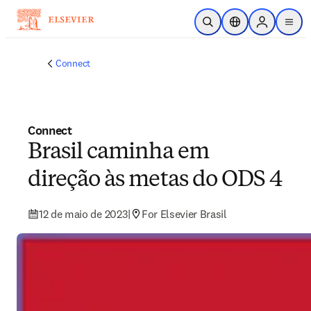
Ir para o conteúdo principal
Pesquisa aberta
Seletor de localiza
Sign in to p
menu
Connect
Connect
Brasil caminha em
direção às metas do ODS 4
12 de maio de 2023
|
For Elsevier Brasil