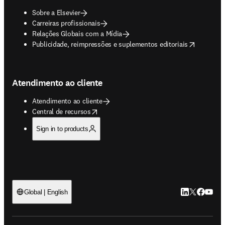
Sobre a Elsevier
Carreiras profissionais
Relações Globais com a Mídia
opens in new tab/window
Publicidade, reimpressões e suplementos editoriais
Atendimento ao cliente
Atendimento ao cliente
opens in new tab/window
Central de recursos
Sign in to products
LinkedIn abre 
Twitter abr
Facebook
YouTub
Global | English