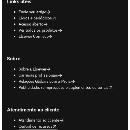
Links úteis
Envie seu artigo
opens in new tab/window
Livros e periódicos
Acesso aberto
Ver todos os produtos
Elsevier Connect
Sobre
Sobre a Elsevier
Carreiras profissionais
Relações Globais com a Mídia
opens in new tab/window
Publicidade, reimpressões e suplementos editoriais
Atendimento ao cliente
Atendimento ao cliente
opens in new tab/window
Central de recursos