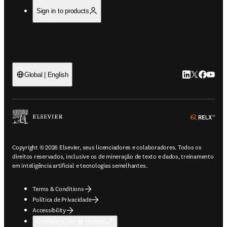
Sign in to products
LinkedIn abre 
Twitter abr
Facebook
YouTub
Global | English
ope
Copyright © 2026 Elsevier, seus licenciadores e colaboradores. Todos os
direitos reservados, inclusive os de mineração de texto e dados, treinamento
em inteligência artificial e tecnologias semelhantes.
Terms & Conditions
Política de Privacidade
Accessibility
Configurações de cookies