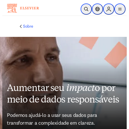
Ir para o conteúdo principal
Pesquisa aberta
Seletor de localiza
Sign in to p
menu
Sobre
Aumentar seu
impact
o por
meio de dados responsáveis
Podemos ajudá-lo a usar seus dados para 
transformar a complexidade em clareza.