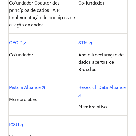
Cofundador Coautor dos 
Co-fundador
princípios de dados FAIR 
Implementação de princípios de 
citação de dados
opens in new tab/window
opens in new tab/wi
ORCID
STM
Cofundador
Apoio à declaração de 
dados abertos de 
Bruxelas
opens in new tab/window
Pistoia Alliance
Research Data Alliance
opens in new tab/window
Membro ativo
Membro ativo
opens in new tab/window
ICSU
-