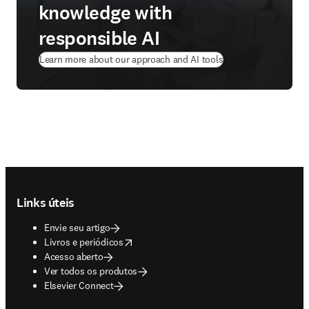
knowledge with
responsible AI
Learn more about our approach and AI tools
Footer navigation
Links úteis
Envie seu artigo
opens in new tab/window
Livros e periódicos
Acesso aberto
Ver todos os produtos
Elsevier Connect