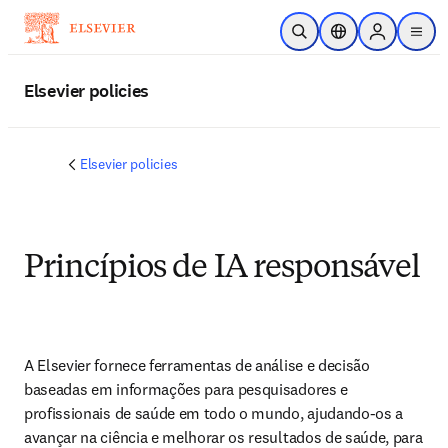
Ir para o conteúdo principal
Pesquisa aberta
Seletor de localiza
Sign in to p
menu
Elsevier policies
Elsevier policies
Princípios de IA responsável
A Elsevier fornece ferramentas de análise e decisão 
baseadas em informações para pesquisadores e 
profissionais de saúde em todo o mundo, ajudando-os a 
avançar na ciência e melhorar os resultados de saúde, para 