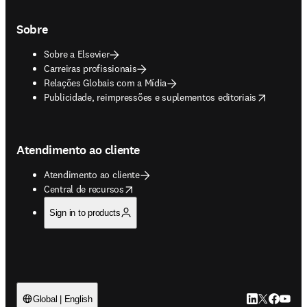
Sobre
Sobre a Elsevier
Carreiras profissionais
Relações Globais com a Mídia
opens in new tab/window
Publicidade, reimpressões e suplementos editoriais
Atendimento ao cliente
Atendimento ao cliente
opens in new tab/window
Central de recursos
Sign in to products
LinkedIn abre 
Twitter abr
Facebook
YouTub
Global | English