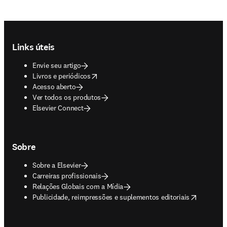
Footer navigation
Links úteis
Envie seu artigo
opens in new tab/window
Livros e periódicos
Acesso aberto
Ver todos os produtos
Elsevier Connect
Sobre
Sobre a Elsevier
Carreiras profissionais
Relações Globais com a Mídia
opens in new tab/window
Publicidade, reimpressões e suplementos editoriais