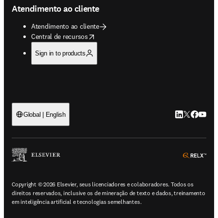
Atendimento ao cliente
Atendimento ao cliente
opens in new tab/window
Central de recursos
Sign in to products
LinkedIn abre 
Twitter abr
Facebook
YouTub
Global | English
ope
Copyright © 2026 Elsevier, seus licenciadores e colaboradores. Todos os
direitos reservados, inclusive os de mineração de texto e dados, treinamento
em inteligência artificial e tecnologias semelhantes.