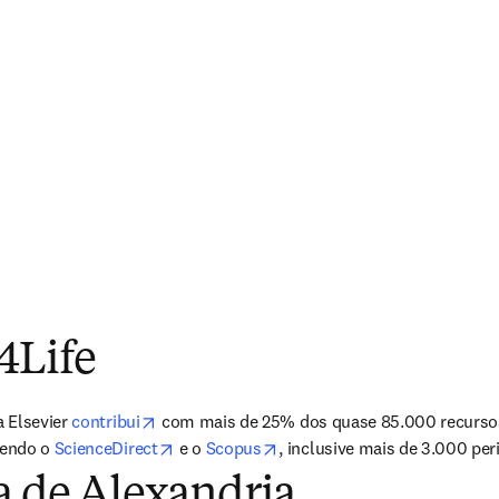
4Life
opens in new tab/window
 Elsevier 
contribui
n new tab/window
opens in new tab/window
opens in new tab/window
gendo o 
ScienceDirect
 e o 
Scopus
, inclusive mais de 3.000 peri
a de Alexandria