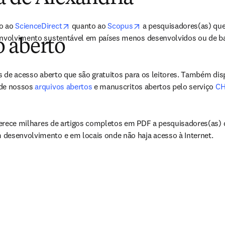
a guia/janela
)
opens in new tab/window
opens in new tab/windo
o ao 
ScienceDirect
 quanto ao 
Scopus
 a pesquisadores(as) qu
envolvimento sustentável em países menos desenvolvidos ou de ba
 aberto
a guia/janela
)
os de acesso aberto que são gratuitos para os leitores. Também dis
de nossos 
arquivos abertos
 e manuscritos abertos pelo serviço 
C
a guia/janela
)
oferece milhares de artigos completos em PDF a pesquisadores(as) d
desenvolvimento e em locais onde não haja acesso à Internet.
a guia/janela
)