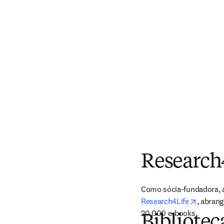
Research
Como sócia-fundadora, a
opens i
Research4Life
, abran
20.000 e-books.
Bibliotec