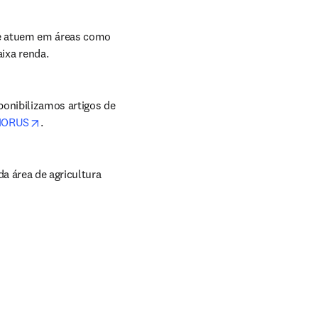
w
e atuem em áreas como 
ixa renda.
ponibilizamos artigos de 
opens in new tab/window
HORUS
.
a área de agricultura 