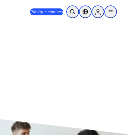
Publique conosco
Pesquisa aberta
Seletor de localização
Sign in to products
menu