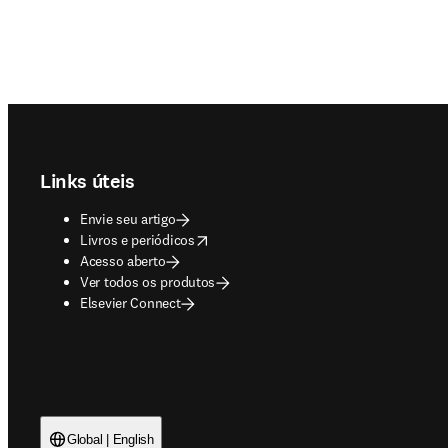
Footer navigation
Links úteis
Envie seu artigo
opens in new tab/window
Livros e periódicos
Acesso aberto
Ver todos os produtos
Elsevier Connect
Global | English