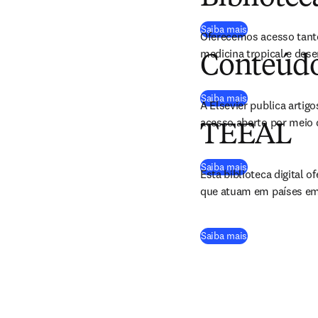
(
abre em uma nov
Saiba mais
Oferecemos acesso tant
medicina tropical e des
Conteúdo
(
abre em uma nov
Saiba mais
A Elsevier publica artig
acesso aberto por meio 
TEEAL
(
abre em uma nov
Saiba mais
Esta biblioteca digital 
que atuam em países em 
(
abre em uma nov
Saiba mais