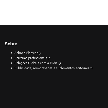
Sobre
Sobre a Elsevier
Carreiras profissionais
Relações Globais com a Mídia
opens in new tab/window
Publicidade, reimpressões e suplementos editoriais