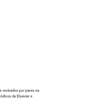
 com mais de 25% dos quase 85.000 recursos revisados por pares na 
ódicos da Elsevier e 