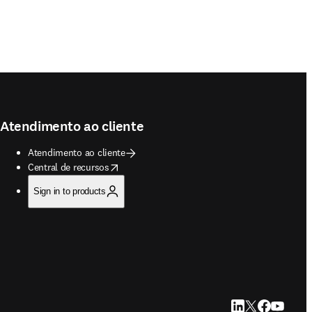
Atendimento ao cliente
Atendimento ao cliente
opens in new tab/window
Central de recursos
Sign in to products
LinkedIn abre em u
Twitter abre em
Facebook abr
YouTube a