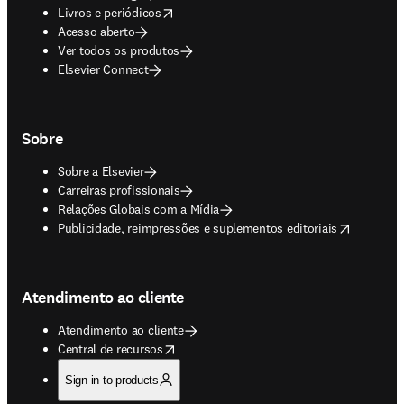
opens in new tab/window
Livros e periódicos
Acesso aberto
Ver todos os produtos
Elsevier Connect
Sobre
Sobre a Elsevier
Carreiras profissionais
Relações Globais com a Mídia
opens in new tab/window
Publicidade, reimpressões e suplementos editoriais
Atendimento ao cliente
Atendimento ao cliente
opens in new tab/window
Central de recursos
Sign in to products