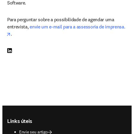
Software.
Para perguntar sobre a possibilidade de agendar uma 
entrevista, 
envie um e-mail para a assessoria de imprensa.
opens in new tab/window
.
LinkedIn abre em uma nova guia/janela
Footer navigation
Links úteis
Envie seu artigo