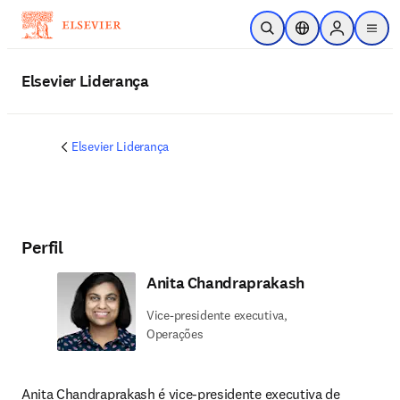
Ir para o conteúdo principal
Pesquisa aberta
Seletor de localiza
Sign in to p
menu
Elsevier Liderança
Elsevier Liderança
Perfil
Anita Chandraprakash
Vice-presidente executiva,
Operações
Anita Chandraprakash é vice-presidente executiva de 