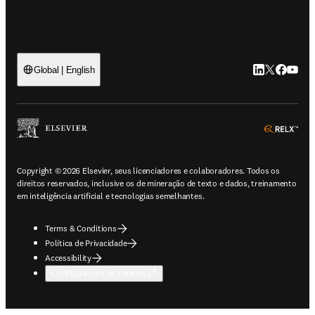
LinkedIn abre 
Twitter abr
Facebook
YouTub
Global | English
ope
Copyright © 2026 Elsevier, seus licenciadores e colaboradores. Todos os
direitos reservados, inclusive os de mineração de texto e dados, treinamento
em inteligência artificial e tecnologias semelhantes.
Terms & Conditions
Política de Privacidade
Accessibility
Configurações de cookies