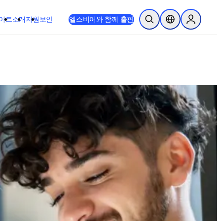
이트
소개
지원
보안
엘스비어와 함께 출판
검색 열기
위치 선택기
Sign in to