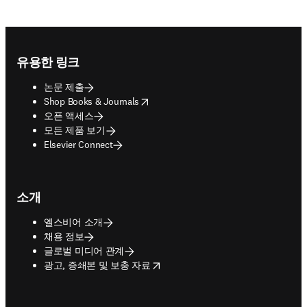
Footer navigation
유용한 링크
논문 제출
opens in new tab/window
Shop Books & Journals
오픈 액세스
모든 제품 보기
Elsevier Connect
소개
엘스비어 소개
채용 정보
글로벌 미디어 관계
opens in new tab/window
광고, 증쇄본 및 보충 자료