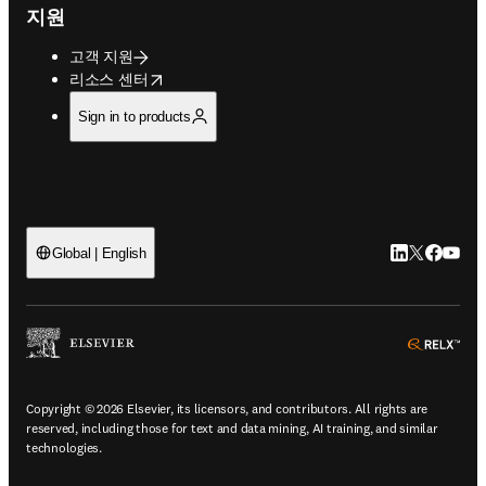
지원
고객 지원
opens in new tab/window
리소스 센터
Sign in to products
LinkedIn 새
Twitter 
Facebo
YouT
Global | English
ope
Copyright © 2026 Elsevier, its licensors, and contributors. All rights are
reserved, including those for text and data mining, AI training, and similar
technologies.