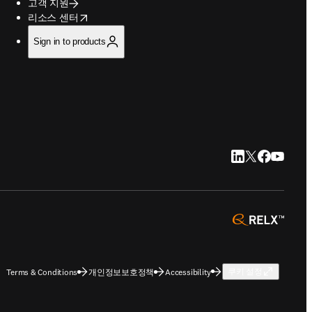
고객 지원
opens in new tab/window
리소스 센터
Sign in to products
LinkedIn 새 탭/
Twitter 새 탭
Facebook
YouTub
opens 
Terms & Conditions
개인정보보호정책
Accessibility
쿠키 설정