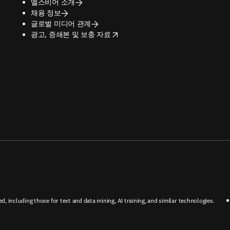
엘스비어 소개
채용 정보
글로벌 미디어 관계
opens in new tab/window
광고, 증쇄본 및 보충 자료
ed, including those for text and data mining, AI training, and similar technologies.