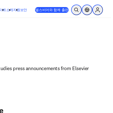
이트
소개
지원
보안
엘스비어와 함께 출판
검색 열기
위치 선택기
Sign in to
studies press announcements from Elsevier 
e