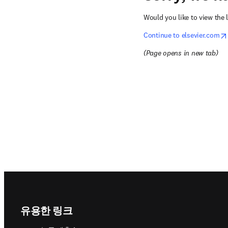
Would you like to view the l
opens in new tab/window
Continue to elsevier.com
(
Page opens in new tab
)
Footer navigation
유용한 링크