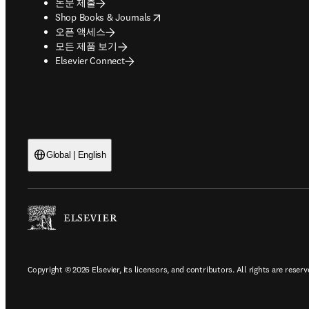
논문 제출
opens in new tab/window
Shop Books & Journals
오픈 액세스
모든 제품 보기
Elsevier Connect
Global | English
Copyright © 2026 Elsevier, its licensors, and contributors. All rights are reserv