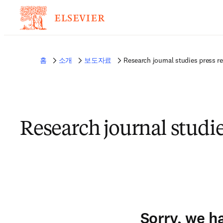
홈
소개
보도자료
Research journal studies press r
Research journal studi
Sorry, we h