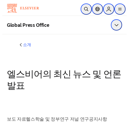
주요 콘텐츠로 건너뛰기
검색 열기
위치 선택기
Sign in to p
menu
Global Press Office
메뉴 표
소개
엘스비어의 최신 뉴스 및 언론
발표
보도 자료
헬스
학술 및 정부
연구 저널 연구
공지사항