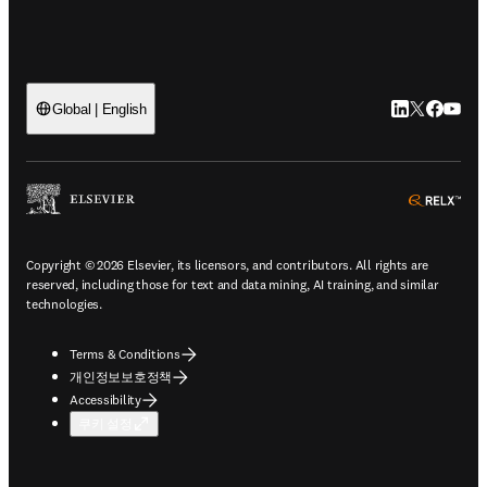
LinkedIn 새
Twitter 
Facebo
YouT
Global | English
ope
Copyright © 2026 Elsevier, its licensors, and contributors. All rights are
reserved, including those for text and data mining, AI training, and similar
technologies.
Terms & Conditions
개인정보보호정책
Accessibility
쿠키 설정