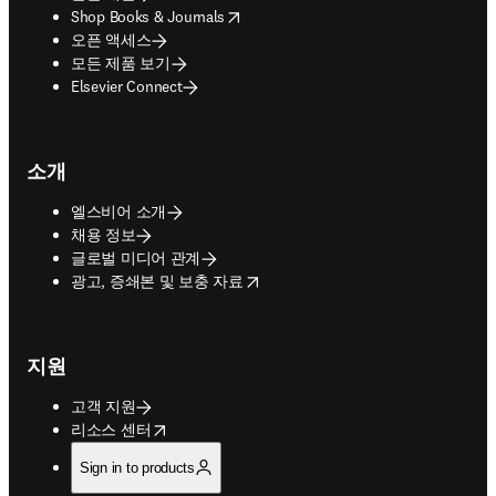
opens in new tab/window
Shop Books & Journals
오픈 액세스
모든 제품 보기
Elsevier Connect
소개
엘스비어 소개
채용 정보
글로벌 미디어 관계
opens in new tab/window
광고, 증쇄본 및 보충 자료
지원
고객 지원
opens in new tab/window
리소스 센터
Sign in to products