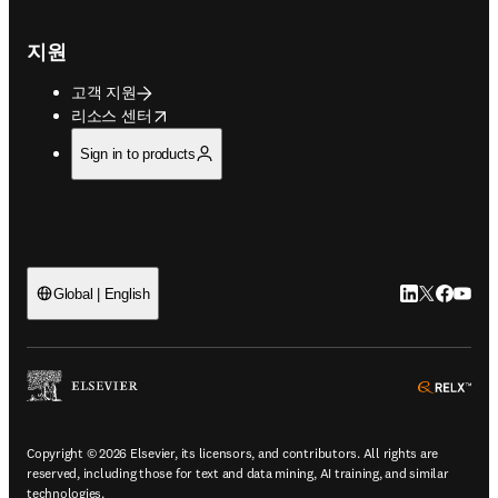
지원
고객 지원
opens in new tab/window
리소스 센터
Sign in to products
LinkedIn 새
Twitter 
Facebo
YouT
Global | English
ope
Copyright © 2026 Elsevier, its licensors, and contributors. All rights are
reserved, including those for text and data mining, AI training, and similar
technologies.