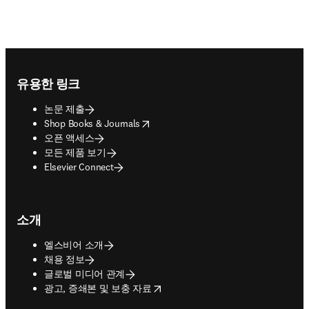
Footer navigation
유용한 링크
논문 제출
opens in new tab/window
Shop Books & Journals
오픈 액세스
모든 제품 보기
Elsevier Connect
소개
엘스비어 소개
채용 정보
글로벌 미디어 관계
opens in new tab/window
광고, 증쇄본 및 보충 자료