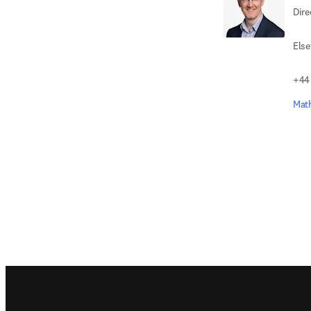
Dire
Else
+44 
Mat
Footer navigation