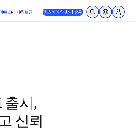
이트
소개
지원
보안
엘스비어와 함께 출판
검색 열기
위치 선택기
Sign in to
I 출시,
고 신뢰