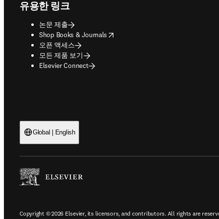
유용한 링크
논문 제출
opens in new tab/window
Shop Books & Journals
오픈 액세스
모든 제품 보기
Elsevier Connect
Global | English
Copyright © 2026 Elsevier, its licensors, and contributors. All rights are reserv