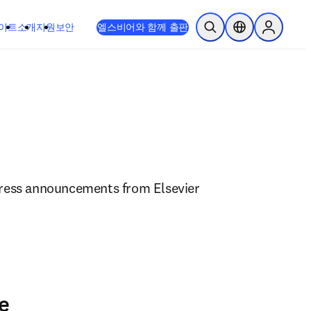
이트
소개
지원
보안
엘스비어와 함께 출판
검색 열기
위치 선택기
Sign in to
ress announcements from Elsevier 
e