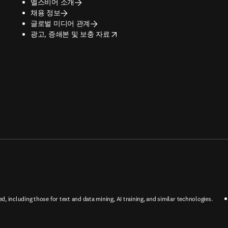
엘스비어 소개
채용 정보
글로벌 미디어 관계
opens in new tab/window
광고, 증쇄본 및 보충 자료
ed, including those for text and data mining, AI training, and similar technologies.