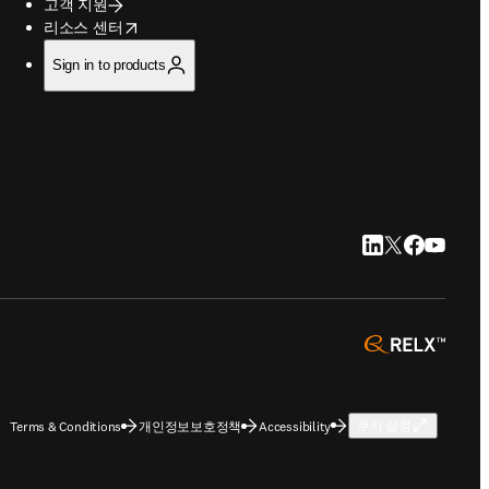
고객 지원
opens in new tab/window
리소스 센터
Sign in to products
LinkedIn 새 탭/
Twitter 새 탭
Facebook
YouTub
opens 
Terms & Conditions
개인정보보호정책
Accessibility
쿠키 설정