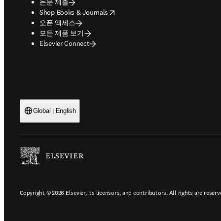
논문 제출
opens in new tab/window
Shop Books & Journals
오픈 액세스
모든 제품 보기
Elsevier Connect
Global | English
Copyright © 2026 Elsevier, its licensors, and contributors. All rights are reserv