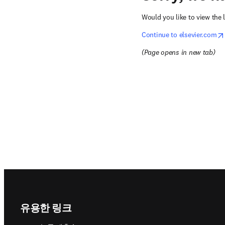
Would you like to view the l
opens in new tab/window
Continue to elsevier.com
(
Page opens in new tab
)
Footer navigation
유용한 링크