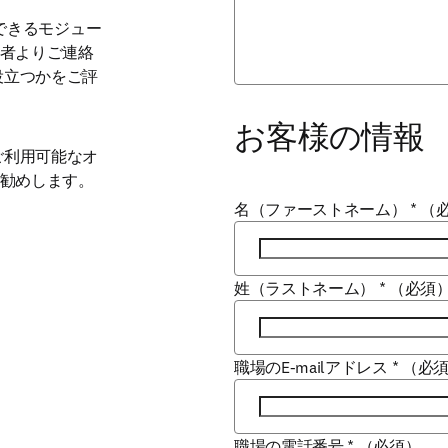
加できるモジュー
者よりご連絡
に役立つかをご評
お客様の情報
、ご利用可能なオ
勧めします。
名（ファーストネーム）
*
（
姓（ラストネーム）
*
（必須
職場のE-mailアドレス
*
（必
職場の電話番号
*
（必須）