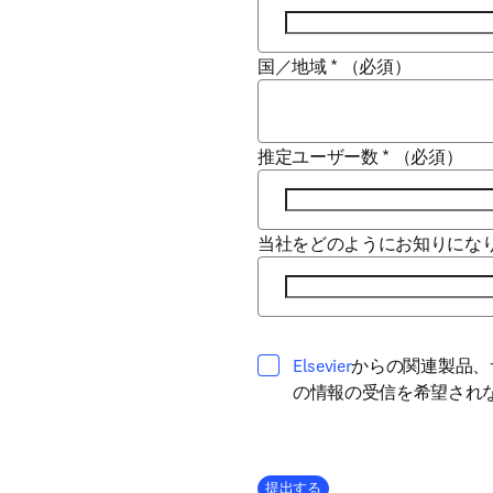
国／地域
*
（必須）
推定ユーザー数
*
（必須）
当社をどのようにお知りにな
opens in new tab/
Elsevier
からの関連製品、
の情報の受信を希望され
Company Division
提出する