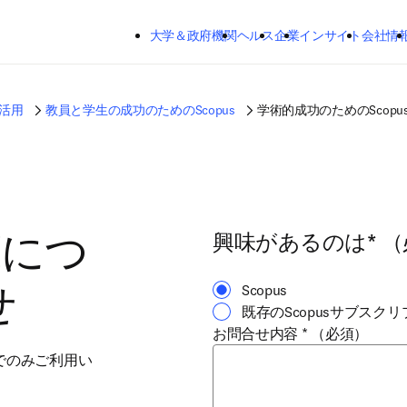
メインのコンテンツにスキップする
大学＆政府機関
ヘルス
企業
インサイト
会社情
s活用
教員と学生の成功のためのScopus
学術的成功のためのScop
興味があるのは
*
（
AIにつ
Scopus
せ
既存のScopusサブスクリプ
お問合せ内容
*
（必須）
ンでのみご利用い