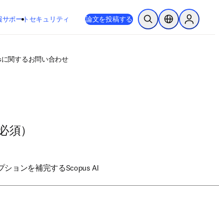
新しいタブ／ウィンドウで開く
opens in new tab/window
報
サポート
セキュリティ
論文を投稿する
検索を開く
ロケーションセレ
Sign in to
usに関するお問い合わせ
必須）
ションを補完するScopus AI