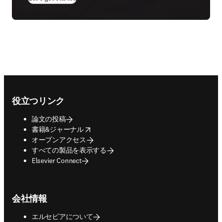
Footer navigation
役立つリンク
論文の投稿
opens in new tab/window
書籍&ジャーナル
オープンアクセス
すべての製品を表示する
Elsevier Connect
会社情報
エルセビアについて