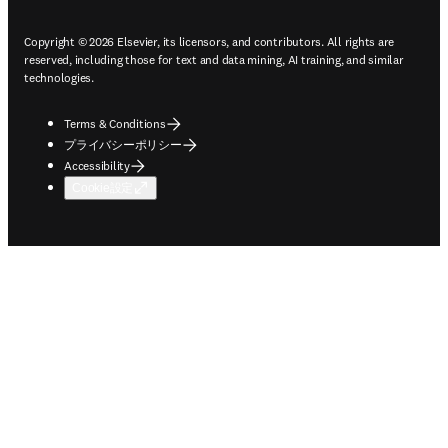
Copyright © 2026 Elsevier, its licensors, and contributors. All rights are
reserved, including those for text and data mining, AI training, and similar
technologies.
Terms & Conditions
プライバシーポリシー
Accessibility
Cookie設定