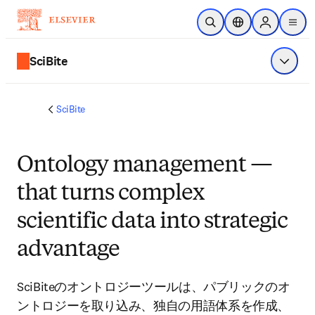
メインのコンテンツにスキップ
検索を開く
ロケーションセレ
Sign in to p
menu
する
SciBite
メニュ
SciBite
Ontology management —
that turns complex
scientific data into strategic
advantage
SciBiteのオントロジーツールは、パブリックのオ
ントロジーを取り込み、独自の用語体系を作成、