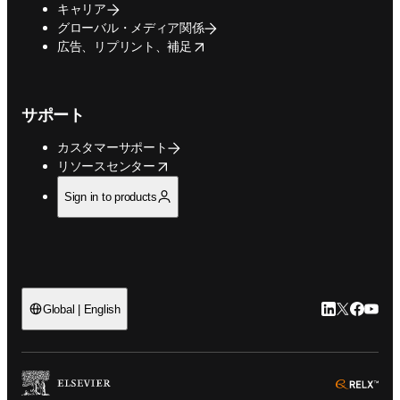
キャリア
グローバル・メディア関係
opens in new tab/window
広告、リプリント、補足
サポート
カスタマーサポート
opens in new tab/window
リソースセンター
Sign in to products
LinkedIn
Twitte
Faceb
You
Global | English
ope