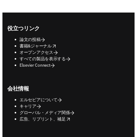
Footer navigation
役立つリンク
論文の投稿
opens in new tab/window
書籍&ジャーナル
オープンアクセス
すべての製品を表示する
Elsevier Connect
会社情報
エルセビアについて
キャリア
グローバル・メディア関係
opens in new tab/window
広告、リプリント、補足