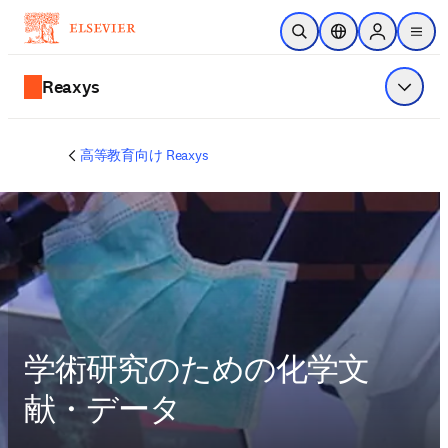
メインのコンテンツにスキップ
検索を開く
ロケーションセレ
Sign in to p
menu
する
Reaxys
メニュ
高等教育向け Reaxys
学術研究のための化学文
献・データ