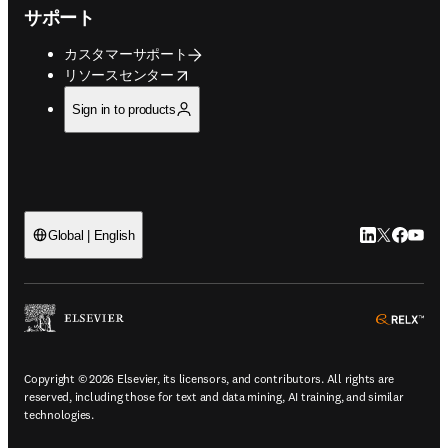
サポート
カスタマーサポート
opens in new tab/window
リソースセンター
Sign in to products
LinkedIn
Twitte
Faceb
You
Global | English
ope
Copyright © 2026 Elsevier, its licensors, and contributors. All rights are
reserved, including those for text and data mining, AI training, and similar
technologies.