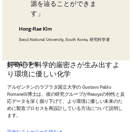
源を辿ることができま
す
Hong-Rae Kim
Seoul National University, South Korea, 研究科学者
好奇心と科学的厳密さが生み出すよ
顧客成功事例
り環境に優しい化学
アルゼンチンのラプラタ国立大学の Gustavo Pablo 
Romanelli博士は、彼の研究グループがReaxysの特性と反
応データを深く掘り下げて、より環境に優しい未来のた
めに製造プロセスを再設計している方法について説明し
ます。
opens in new tab/window
完全なストーリーを読む