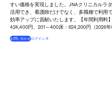
すい価格を実現しました。JNAクリニカルラ
活用でき、看護師だけでなく、多職種で利用
効率アップに貢献いたします。【年間利用料】
424,400円、201～400床：624,200円（202
(
opens in new tab/window
新しいタブ／ウィンドウで開く
新しいタブ／ウィンドウで開く
)
お問い合わせ
ログイン