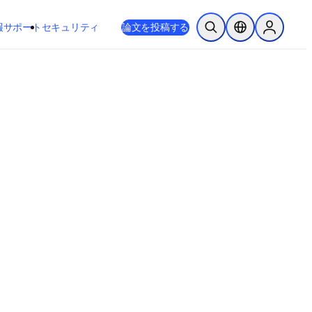
新しいタブ／ウィンドウで開く
opens in new tab/window
報
サポート
セキュリティ
論文を投稿する
検索を開く
ロケーションセレ
Sign in to