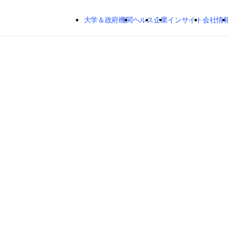
メインのコンテンツにスキップする
大学＆政府機関
ヘルス
企業
インサイト
会社情