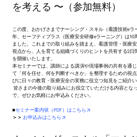
を考える 〜（参加無料）
この度、おかげさまでナーシング・スキル（看護技術eラー
年、セーフティプラス（医療安全研修eラーニング）は10
ました。これまでの取り組みを踏まえ、看護管理・医療安
視点から、人を育てる組織づくりのヒントを共有する2日間
を開催いたします。

本セミナーでは、講師による講演や現場事例の共有を通じ
て「何を任せ、何を判断すべきか」を整理するための視点
びに日々の教育・医療安全の実務に役立つ知見をご紹介い
 皆さまの今後の取り組みにお役立ていただける内容となっておりますの
で、ぜひお気軽にお申込みください。

opens in new tab/win
■
セミナー案内状（PDF）はこちら
opens in new tab/window
＞＞
お申込みはこちら