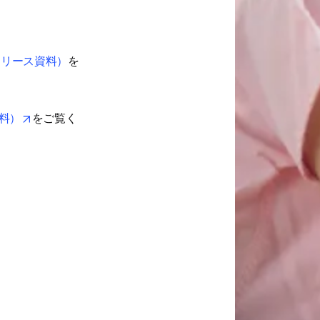
リリース資料）
を
opens in new tab/window
資料）
をご覧く