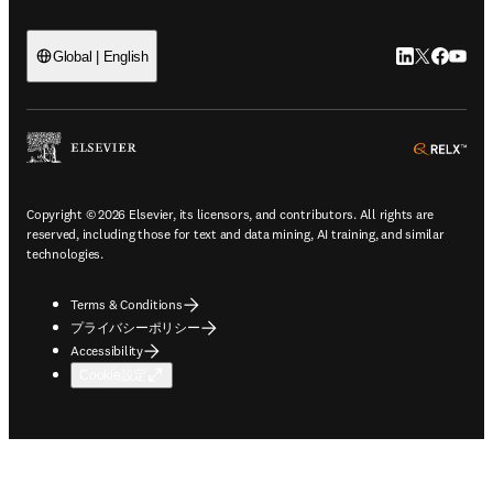
LinkedIn
Twitte
Faceb
You
Global | English
ope
Copyright © 2026 Elsevier, its licensors, and contributors. All rights are
reserved, including those for text and data mining, AI training, and similar
technologies.
Terms & Conditions
プライバシーポリシー
Accessibility
Cookie設定