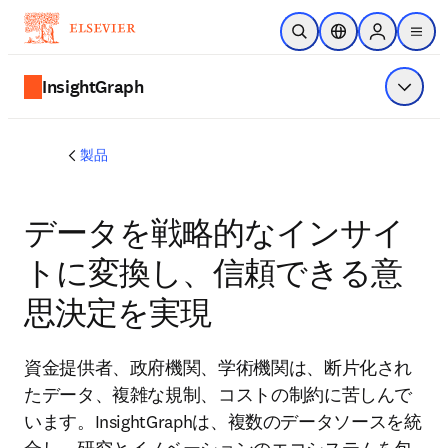
メインのコンテンツにスキップ
検索を開く
ロケーションセレ
Sign in to p
menu
する
InsightGraph
メニュ
製品
データを戦略的なインサイ
トに変換し、信頼できる意
思決定を実現
資金提供者、政府機関、学術機関は、断片化され
たデータ、複雑な規制、コストの制約に苦しんで
います。InsightGraphは、複数のデータソースを統