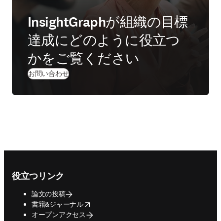
InsightGraphが組織の目標
達成にどのように役立つ
かをご覧ください
お問い合わせ
Footer navigation
役立つリンク
論文の投稿
opens in new tab/window
書籍&ジャーナル
オープンアクセス