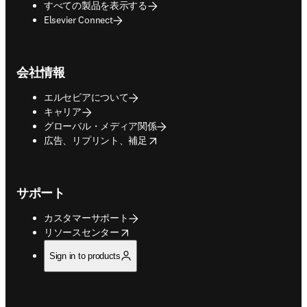
すべての製品を表示する
Elsevier Connect
会社情報
エルセビアについて
キャリア
グローバル・メディア関係
opens in new tab/window
広告、リプリント、補足
サポート
カスタマーサポート
opens in new tab/window
リソースセンター
Sign in to products