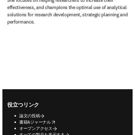
She focuses on helping researchers to increase their 
effectiveness, and champions the optimal use of analytical 
solutions for research development, strategic planning and 
performance.
Footer navigation
役立つリンク
論文の投稿
opens in new tab/window
書籍&ジャーナル
オープンアクセス
すべての製品を表示する