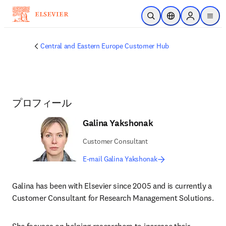
メインのコンテンツにスキップ
検索を開く
ロケーションセレ
Sign in to p
menu
する
Central and Eastern Europe Customer Hub
プロフィール
Galina Yakshonak
Customer Consultant
E-mail Galina Yakshonak
Galina has been with Elsevier since 2005 and is currently a 
Customer Consultant for Research Management Solutions.