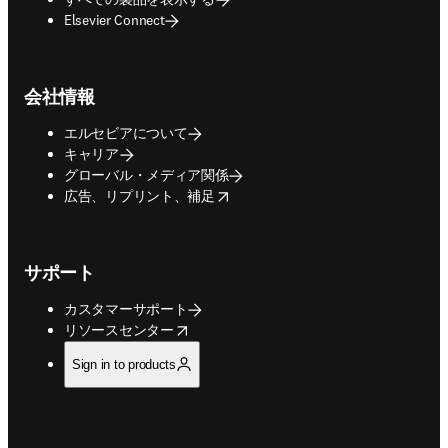
Elsevier Connect
会社情報
エルセビアについて
キャリア
グローバル・メディア関係
opens in new tab/window
広告、リプリント、補足
サポート
カスタマーサポート
opens in new tab/window
リソースセンター
Sign in to products