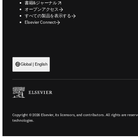
opens in new tab/window
書籍&ジャーナル
オープンアクセス
すべての製品を表示する
Elsevier Connect
Global | English
Copyright © 2026 Elsevier, its licensors, and contributors. All rights are reserv
technologies.