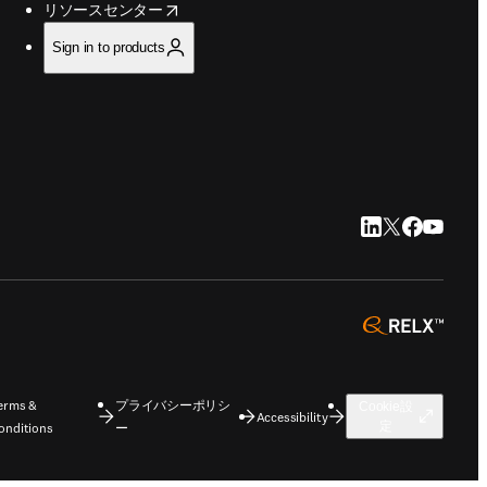
opens in new tab/window
リソースセンター
Sign in to products
LinkedIn 新
Twitter 新
Faceboo
YouTu
opens 
erms &
プライバシーポリシ
Cookie設
Accessibility
定
onditions
ー