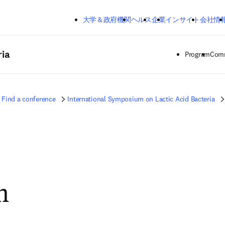
メインのコンテンツにスキップする
大学＆政府機関
ヘルス
企業
インサイト
会社情
ria
Program
Comm
Find a conference
International Symposium on Lactic Acid Bacteria
m