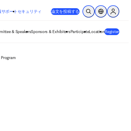
新しいタブ／ウィンドウで開く
opens in new tab/window
報
サポート
セキュリティ
論文を投稿する
検索を開く
ロケーションセレ
Sign in to
ittee & Speakers
Sponsors & Exhibitors
Participate
Location
Register
Program