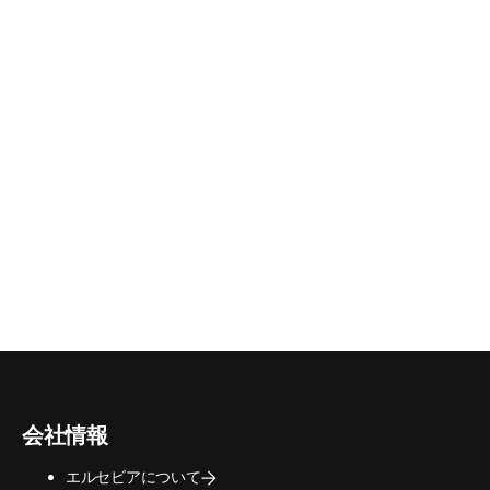
／ウィンドウで開く
)
会社情報
エルセビアについて