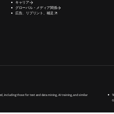
キャリア
グローバル・メディア関係
opens in new tab/window
広告、リプリント、補足
ed, including those for text and data mining, AI training, and similar
T
C