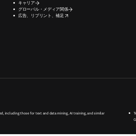
キャリア
グローバル・メディア関係
opens in new tab/window
広告、リプリント、補足
ed, including those for text and data mining, AI training, and similar
T
C