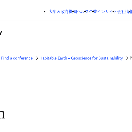
メインのコンテンツにスキップする
大学＆政府機関
ヘルス
企業
インサイト
会社情
y
Find a conference
Habitable Earth – Geoscience for Sustainability
P
m