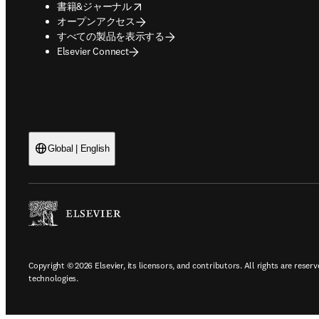
opens in new tab/window
書籍&ジャーナル
オープンアクセス
すべての製品を表示する
Elsevier Connect
Global | English
Copyright © 2026 Elsevier, its licensors, and contributors. All rights are reserv
technologies.