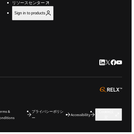
opens in new tab/window
リソースセンター
Sign in to products
LinkedIn 新
Twitter 新
Faceboo
YouTu
opens 
erms &
プライバシーポリシ
Cookie設
Accessibility
定
onditions
ー