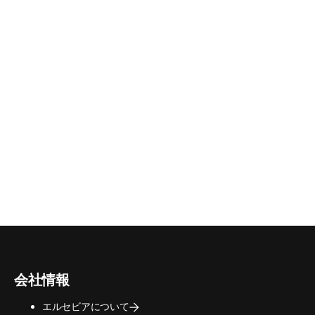
／ウィンドウで開く
)
会社情報
エルセビアについて