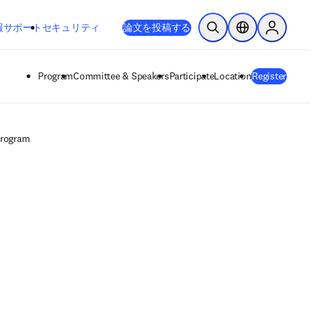
新しいタブ／ウィンドウで開く
opens in new tab/window
報
サポート
セキュリティ
論文を投稿する
検索を開く
ロケーションセレ
Sign in to
Program
Committee & Speakers
Participate
Location
Register
rogram