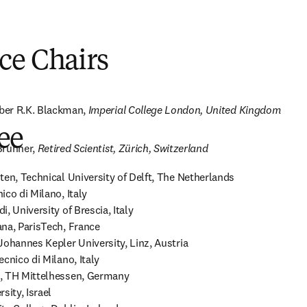
ce Chairs
er R.K. Blackman, 
Imperial College London, United Kingdom
ee
Brunner, 
Retired Scientist, Zürich, Switzerland
ten, Technical University of Delft, The Netherlands

co di Milano, Italy 

, University of Brescia, Italy 

na, ParisTech, France 

ohannes Kepler University, Linz, Austria 

cnico di Milano, Italy 

, TH Mittelhessen, Germany 

ity, Israel 
