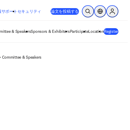
新しいタブ／ウィンドウで開く
opens in new tab/window
報
サポート
セキュリティ
論文を投稿する
検索を開く
ロケーションセレ
Sign in to
ittee & Speakers
Sponsors & Exhibitors
Participate
Location
Register
Committee & Speakers