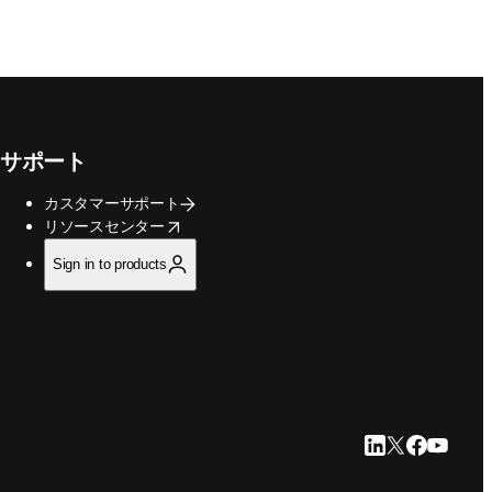
サポート
カスタマーサポート
opens in new tab/window
リソースセンター
Sign in to products
LinkedIn 新
Twitter 新
Faceboo
YouTu