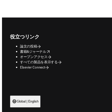
Footer navigation
役立つリンク
論文の投稿
opens in new tab/window
書籍&ジャーナル
オープンアクセス
すべての製品を表示する
Elsevier Connect
Global | English