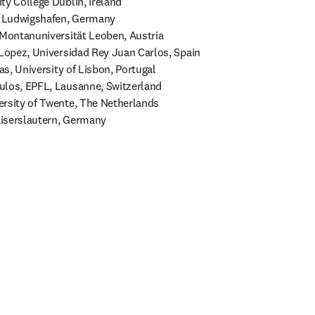
y College Dublin, Ireland 

, Ludwigshafen, Germany 

 Montanuniversität Leoben, Austria 

 Lopez, Universidad Rey Juan Carlos, Spain 

as, University of Lisbon, Portugal 

los, EPFL, Lausanne, Switzerland 

rsity of Twente, The Netherlands 

iserslautern, Germany