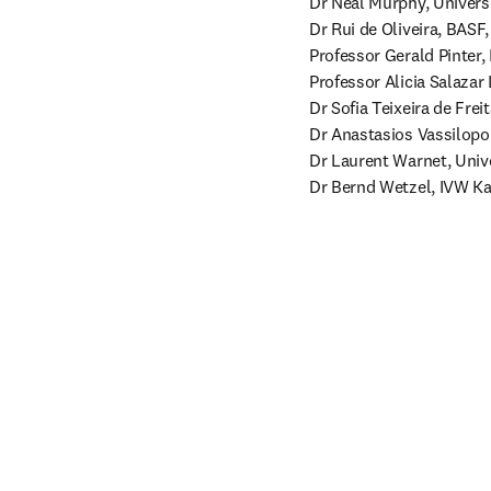
Dr Neal Murphy, Universit
Dr Rui de Oliveira, BASF
Professor Gerald Pinter,
Professor Alicia Salazar
Dr Sofia Teixeira de Freit
Dr Anastasios Vassilopou
Dr Laurent Warnet, Unive
Dr Bernd Wetzel, IVW Ka