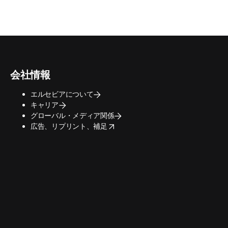
会社情報
エルセビアについて
キャリア
グローバル・メディア関係
opens in new tab/window
広告、リプリント、補足