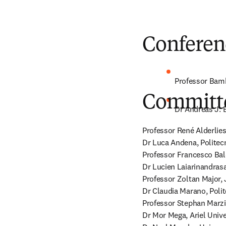
Conferen
Professor Bamb
Committ
Dr Andreas J. 
Professor René Alderlies
Dr Luca Andena, Politecni
Professor Francesco Baldi
Dr Lucien Laiarinandrasa
Professor Zoltan Major, J
Dr Claudia Marano, Polite
Professor Stephan Marzi
Dr Mor Mega, Ariel Univers