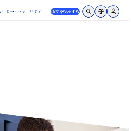
新しいタブ／ウィンドウで開く
opens in new tab/window
報
サポート
セキュリティ
論文を投稿する
検索を開く
ロケーションセレ
Sign in to