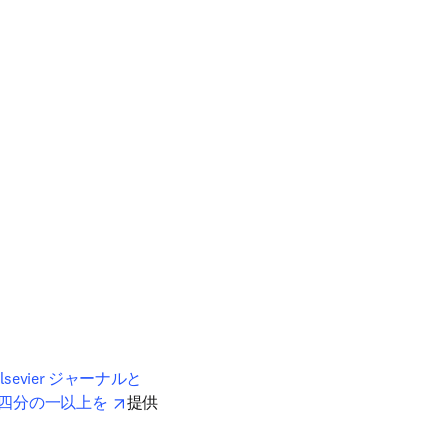
lsevier ジャーナルと 
opens in new tab/window
 四分の一以上を 
提供