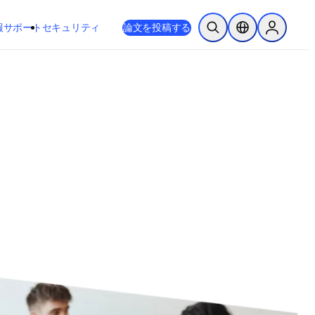
新しいタブ／ウィンドウで開く
opens in new tab/window
報
サポート
セキュリティ
論文を投稿する
検索を開く
ロケーションセレ
Sign in to