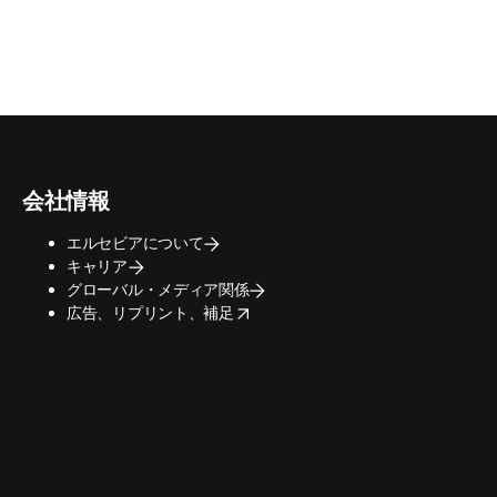
会社情報
エルセビアについて
キャリア
グローバル・メディア関係
opens in new tab/window
広告、リプリント、補足