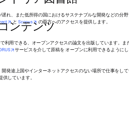
ウィンドウで開く
)
が遅れ、また低所得の国におけるサステナブルな開発などの分野
opens in new tab/window
opens in new tab/window
rect
 と 
Scopus
 の両方へのアクセスを提供します。
コンテンツ
ウィンドウで開く
)
読者が無料で利用できる、オープンアクセスの論文を出版しています。
opens in new tab/window
ORUS
サービスを介して原稿を オープンに利用できるように
ウィンドウで開く
)
、開発途上国やインターネットアクセスのない場所で仕事をして
を提供しています。
ウィンドウで開く
)