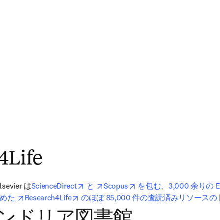
4Life
opens in new tab/window
opens in new tab/window
opens in new tab/window
vier は
ScienceDirect
 と 
Scopus
 を包む、3,000 余りの E
opens in new tab/window
opens in new tab/window
収めた 
Research4Life
 のほぼ 85,000 件の査読済みリソースの
ンドリア図書館