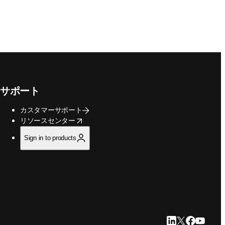
サポート
カスタマーサポート
opens in new tab/window
リソースセンター
Sign in to products
LinkedIn 新
Twitter 新
Faceboo
YouTu