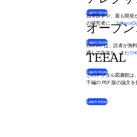
(
新しいタブ／
Learn more
熱帯医学や、最も開発
の研究者に、 
ScienceDi
オープン
(
新しいタブ／
Learn more
Elsevier は、
通して論文を、また
CH
TEEAL
(
新しいタブ／
Learn more
このデジタル図書館は
千編の PDF 版の論文
(
新しいタブ／
Learn more