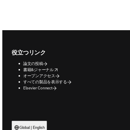
Footer navigation
役立つリンク
論文の投稿
opens in new tab/window
書籍&ジャーナル
オープンアクセス
すべての製品を表示する
Elsevier Connect
Global | English