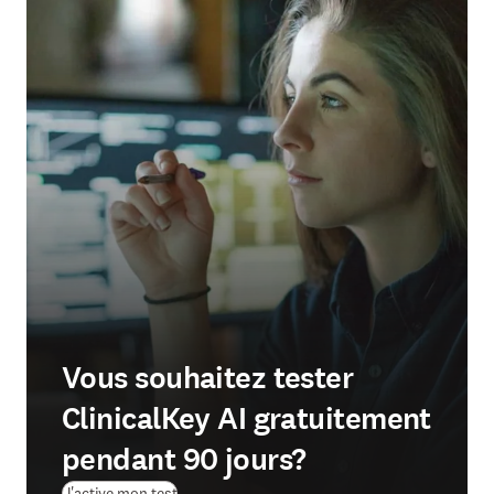
Vous souhaitez tester
ClinicalKey AI gratuitement
pendant 90 jours?
(
S’ouvre dans une nouvelle fenêtre
)
J'active mon test