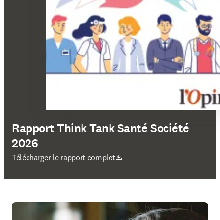
Rapport Think Tank Santé Société
2026
S’ouvre dans une nouvelle fenêtre
Télécharger le rapport complet