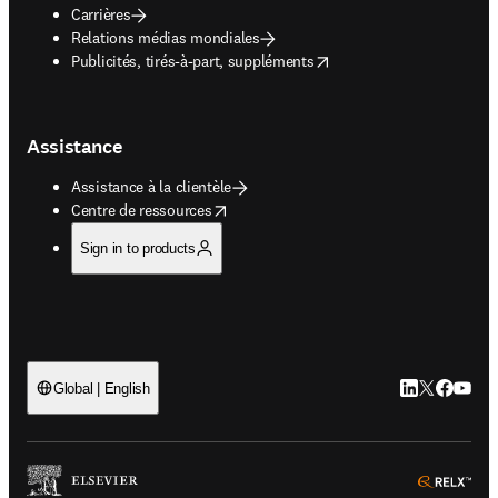
Carrières
Relations médias mondiales
opens in new tab/window
Publicités, tirés-à-part, suppléments
Assistance
Assistance à la clientèle
opens in new tab/window
Centre de ressources
Sign in to products
LinkedIn S’ouv
Twitter S’ou
Facebook 
YouTub
Global | English
ope