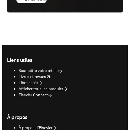
Footer navigation
Liens utiles
Soumettre votre article
opens in new tab/window
Livres et revues
Libre accès
Afficher tous les produits
Elsevier Connect
À propos
À propos d’Elsevier