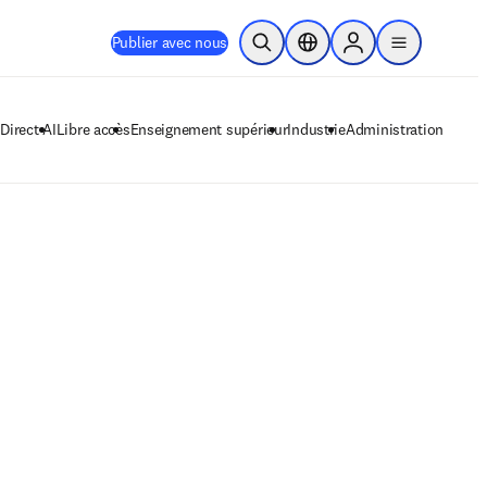
Publier avec nous
Ouvrir la recherche
Sélecteur de localisation
Sign in to products
menu
Direct AI
Libre accès
Enseignement supérieur
Industrie
Administration