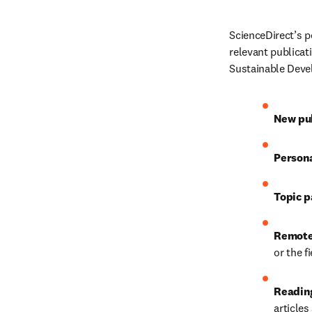
ScienceDirect’s p
relevant publicat
Sustainable Devel
New pub
Person
Topic p
Remote
or the f
Reading
article