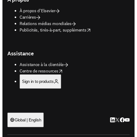
À propos d’Elsevier
Carrières
Relations médias mondiales
opens in new tab/window
Publicités, tirés-à-part, suppléments
Assistance
Assistance à la clientèle
opens in new tab/window
Centre de ressources
Sign in to products
LinkedIn S’ouv
Twitter S’ou
Facebook 
YouTub
Global | English