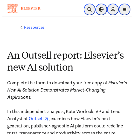
Passer au contenu principal
Ouvrir la recherche
Sélecteur de locali
Sign in to p
menu
Ressources
An Outsell report: Elsevier’s
new AI solution
Complete the form to download your free copy of 
Elsevier’s 
New AI Solution Demonstrates Market-Changing 
Aspirations. 
In this independent analysis, Kate Worlock, VP and Lead 
opens in new tab/window
Analyst at 
Outsell
, examines how Elsevier’s next-
generation, publisher-agnostic AI platform could redefine 
trust, transparency and productivity across the entire 