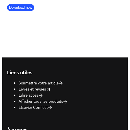
Company Division
Download now
Footer navigation
Liens utiles
Soumettre votre article
opens in new tab/window
Livres et revues
Libre accès
Afficher tous les produits
Elsevier Connect
À propos