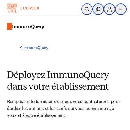
Passer au contenu principal
Ouvrir la recherche
Sélecteur de locali
Sign in to p
menu
ImmunoQuery
ImmunoQuery
Déployez ImmunoQuery
dans votre établissement
Remplissez le formulaire et nous vous contacterons pour 
étudier les options et les tarifs qui vous conviennent, à 
vous et à votre établissement.