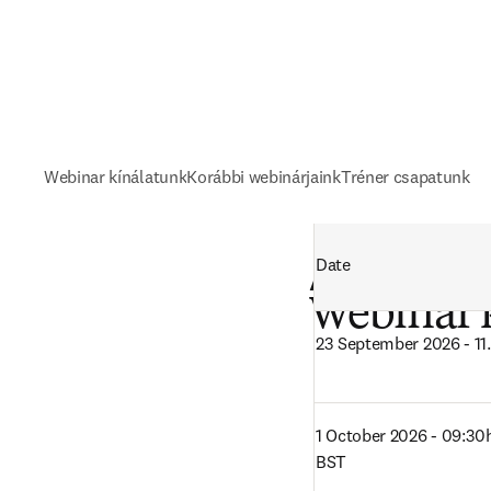
Webinar kínálatunk
Korábbi webinárjaink
Tréner csapatunk
Date
Angol nyelv
Webinar 
23 September 2026 - 11
1 October 2026 - 09:30h
BST