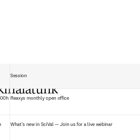
Session
ű webinárjaink
kínálatunk
.00h
Reaxys monthly open office 
 
What's new in SciVal — Join us for a live webinar 