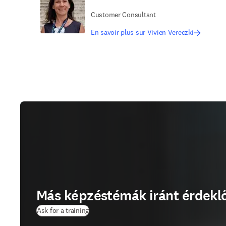
Customer Consultant
En savoir plus sur Vivien Vereczki
Más képzéstémák iránt érdekl
Ask for a training