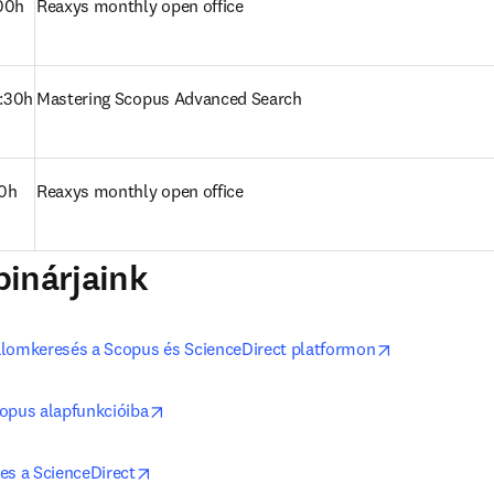
.00h
Reaxys monthly open office 
:30h 
Mastering Scopus Advanced Search 
00h
Reaxys monthly open office 
inárjaink
opens in new
lomkeresés a Scopus és ScienceDirect platformon
opens in new tab/window
opus alapfunkcióiba
opens in new tab/window
es a ScienceDirect