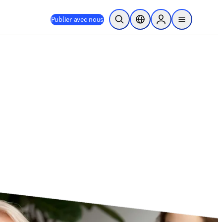
Publier avec nous
Ouvrir la recherche
Sélecteur de localisation
Sign in to products
menu