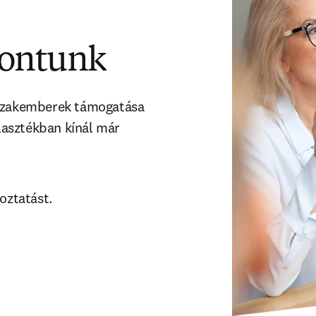
pontunk
 szakemberek támogatása 
asztékban kínál már 
oztatást.