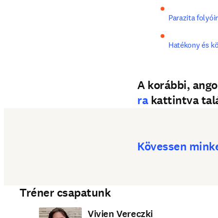
Parazita folyói
Hatékony és kö
A korábbi, ango
ra
kattintva talá
Kövessen minke
Tréner csapatunk
Vivien Vereczki