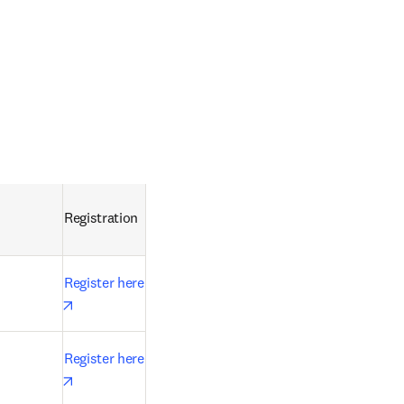
Registration
Register here
opens in new tab/window
Register here
opens in new tab/window