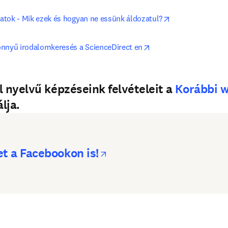
opens in new ta
ratok - Mik ezek és hogyan ne essünk áldozatul?
opens in new tab/win
nnyű irodalomkeresés a ScienceDirect en
l nyelvű képzéseink felvételeit a
Korábbi w
lja.
opens in new tab/win
t a Facebookon is!