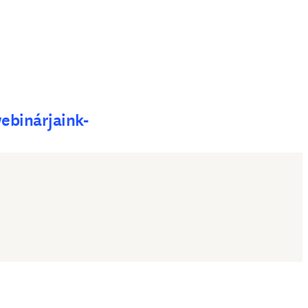
b/window
dow
ebinárjaink-
dow