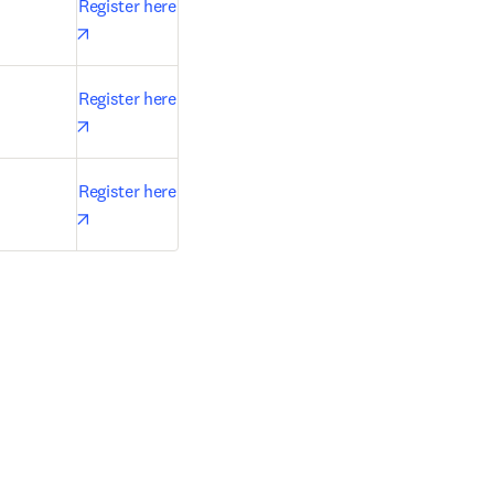
Register here
opens in new tab/window
Register here
opens in new tab/window
Register here
opens in new tab/window
 tab/window