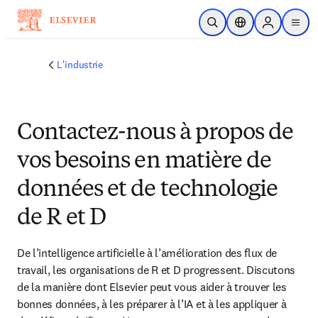
Passer au contenu principal
Ouvrir la recherche
Sélecteur de locali
Sign in to p
menu
L'industrie
Contactez-nous à propos de
vos besoins en matière de
données et de technologie
de R et D
De l’intelligence artificielle à l’amélioration des flux de 
travail, les organisations de R et D progressent. Discutons 
de la manière dont Elsevier peut vous aider à trouver les 
bonnes données, à les préparer à l’IA et à les appliquer à 