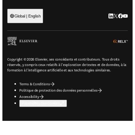
LinkedIn S’ouv
Twitter S’ou
Facebook 
YouTub
Global | English
ope
Copyright © 2026 Elsevier, ses concédants et contributeurs. Tous droits
réservés, y compris ceux relatifs à l'exploration de textes et de données, à la
formation à l'intelligence artificielle et aux technologies similaires.
Terms & Conditions
Politique de protection des données personnelles
Accessibility
Paramètres des cookies