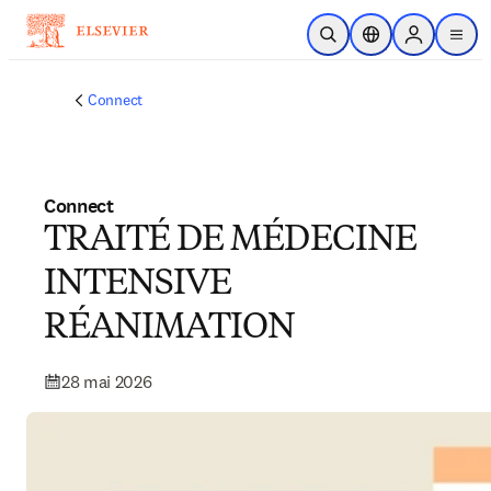
Passer au contenu principal
Ouvrir la recherche
Sélecteur de locali
Sign in to p
menu
Connect
Connect
TRAITÉ DE MÉDECINE
INTENSIVE
RÉANIMATION
28 mai 2026