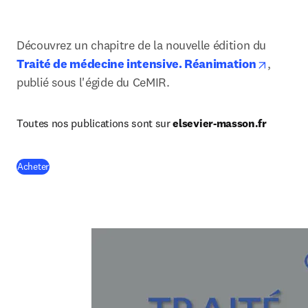
Découvrez un chapitre de la nouvelle édition du 
opens i
Traité de médecine intensive. Réanimation
, 
publié sous l'égide du CeMIR.
Toutes nos publications sont sur 
elsevier-masson.fr
(
S’ouvre dans une nouvelle fenêtre
)
Acheter