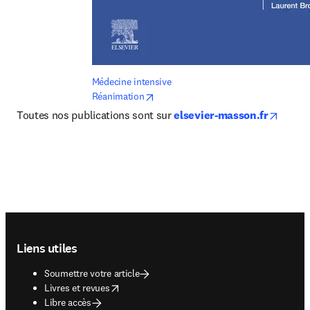
Médecine intensive 
opens in new tab/window
Réanimation
opens 
Toutes nos publications sont sur 
elsevier-masson.fr
Footer navigation
Liens utiles
Soumettre votre article
opens in new tab/window
Livres et revues
Libre accès