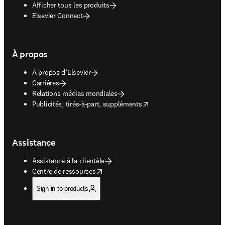
Afficher tous les produits
Elsevier Connect
À propos
À propos d’Elsevier
Carrières
Relations médias mondiales
opens in new tab/window
Publicités, tirés-à-part, suppléments
Assistance
Assistance à la clientèle
opens in new tab/window
Centre de ressources
Sign in to products