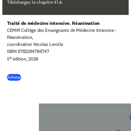
S’ouvre dans une nouvelle fenêtre
Téléchargez le chapitre 41
Traité de médecine intensive. Réanimation
CEMIR Collège des Enseignants de Médecine Intensive - 
Réanimation, 

coordination Nicolas Lerolle

ISBN 9782294786747

e
5
 édition, 2026
(
S’ouvre dans une nouvelle fenêtre
)
Acheter