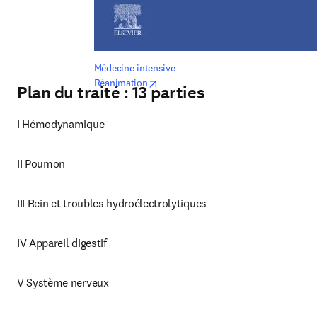
Médecine intensive 
opens in new tab/window
Réanimation
Plan du traité : 13 parties
I Hémodynamique
II Poumon
III Rein et troubles hydroélectrolytiques
IV Appareil digestif
V Système nerveux