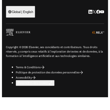
LinkedIn S’ouv
Twitter S’ou
Facebook 
YouTub
Global | English
ope
Copyright © 2026 Elsevier, ses concédants et contributeurs. Tous droits
réservés, y compris ceux relatifs à l'exploration de textes et de données, à la
formation à l'intelligence artificielle et aux technologies similaires.
Terms & Conditions
Politique de protection des données personnelles
Accessibility
Paramètres des cookies