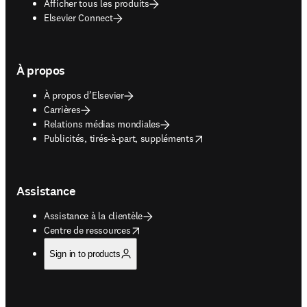
Afficher tous les produits
Elsevier Connect
À propos
À propos d’Elsevier
Carrières
Relations médias mondiales
opens in new tab/window
Publicités, tirés-à-part, suppléments
Assistance
Assistance à la clientèle
opens in new tab/window
Centre de ressources
Sign in to products