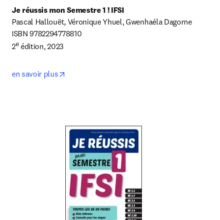
Je réussis mon Semestre 1 ! IFSI
Pascal Hallouët, Véronique Yhuel, Gwenhaéla Dagorne

ISBN 9782294778810

e
2
 édition, 2023
opens in new tab/window
en savoir plus