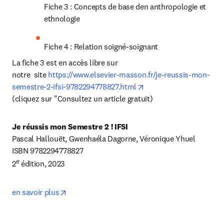
Fiche 3 : Concepts de base den anthropologie et 
ethnologie
Fiche 4 : Relation soigné-soignant
La fiche 3 est en accès libre sur 
notre  site 
https://www.elsevier-masson.fr/je-reussis-mon-
opens in new tab/wind
semestre-2-ifsi-9782294778827.html
(cliquez sur "Consultez un article gratuit)
Je réussis mon Semestre 2 ! IFSI
Pascal Hallouët, Gwenhaéla Dagorne, Véronique Yhuel

ISBN 9782294778827

e
2
 édition, 2023
opens in new tab/window
en savoir plus