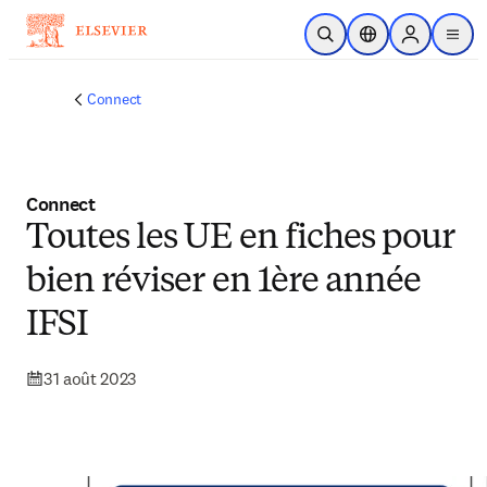
Passer au contenu principal
Ouvrir la recherche
Sélecteur de locali
Sign in to p
menu
Connect
Connect
Toutes les UE en fiches pour
bien réviser en 1ère année
IFSI
31 août 2023