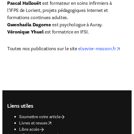
Pascal Hallouët 
est formateur en soins infirmiers à 
l’IFPS de Lorient, projets pédagogiques Internet et 
formations continues adultes.
Gwenhaéla Dagorne 
est psychologue à Auray.
Véronique Yhuel
 est formatrice en IFSI.
opens 
Toutes nos publications sur le site 
elsevier-masson.fr
Footer navigation
Liens utiles
Soumettre votre article
opens in new tab/window
Livres et revues
Libre accès