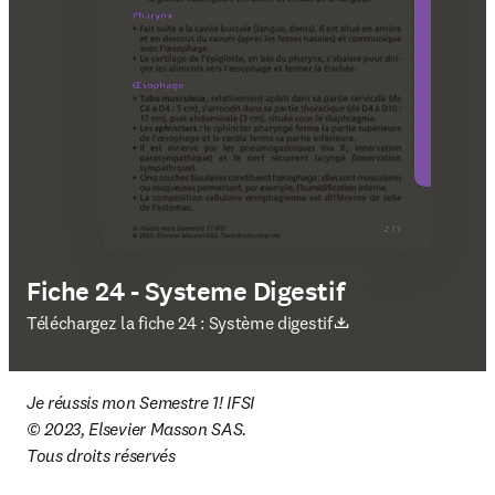
Fiche 24 - Systeme Digestif
S’ouvre dans une nouvelle fenêtre
Téléchargez la fiche 24 : Système digestif
Je réussis mon Semestre 1! IFSI
© 2023, Elsevier Masson SAS.
Tous droits réservés