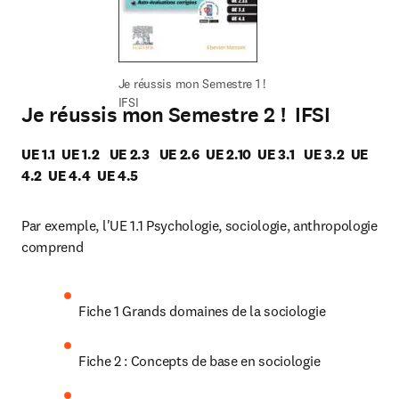
Je réussis mon Semestre 1 ! 
IFSI
Je réussis mon Semestre 2 ! IFSI
UE 1.1  UE 1.2   UE 2.3   UE 2.6  UE 2.10  UE 3.1   UE 3.2  UE 
4.2  UE 4.4  UE 4.5
Par exemple, l'UE 1.1 Psychologie, sociologie, anthropologie 
comprend
Fiche 1 Grands domaines de la sociologie
Fiche 2 : Concepts de base en sociologie