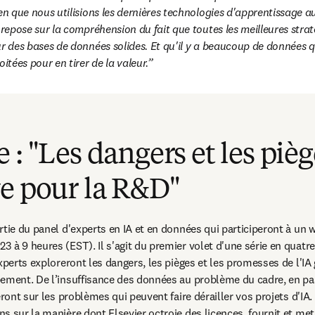
ien que nous utilisions les dernières technologies d'apprentissage a
 repose sur la compréhension du fait que toutes les meilleures stra
ur des bases de données solides. Et qu'il y a beaucoup de données qu
oitées pour en tirer de la valeur.
 : "Les dangers et les pièg
e pour la R&D"
tie du panel d'experts en IA et en données qui participeront à un we
à 9 heures (EST). Il s'agit du premier volet d'une série en quatre 
xperts exploreront les dangers, les pièges et les promesses de l'IA 
ement. De l’insuffisance des données au problème du cadre, en pass
eront sur les problèmes qui peuvent faire dérailler vos projets d'IA. 
s sur la manière dont Elsevier octroie des licences, fournit et met 