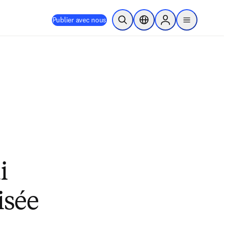
Publier avec nous
Ouvrir la recherche
Sélecteur de localisation
Sign in to products
menu
i
isée