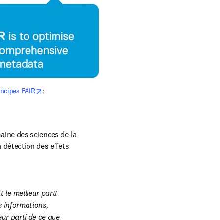
opens in new tab/window
incipes FAIR
; 
aine des sciences de la 
 détection des effets 
le meilleur parti 
 informations, 
eur parti de ce que 