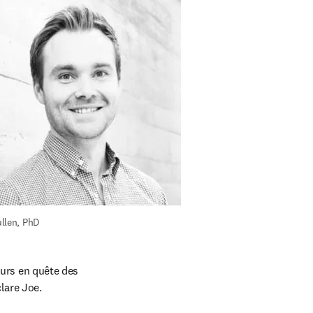
llen, PhD
rs en quête des 
lare Joe. 