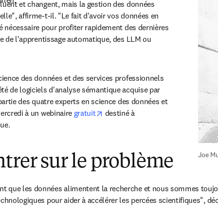
llen. 
luent et changent, mais la gestion des données 
le", affirme-t-il. "Le fait d'avoir vos données en 
té nécessaire pour profiter rapidement des dernières 
sse de l'apprentissage automatique, des LLM ou 
science des données et des services professionnels 
new tab/window
été de logiciels d'analyse sémantique acquise par 
 partie des quatre experts en science des données et 
opens in new tab/window
ercredi à un webinaire 
gratuit
 destiné à 
ue. 
Joe Mu
trer sur le problème
 que les données alimentent la recherche et nous sommes toujou
echnologiques pour aider à accélérer les percées scientifiques", déc