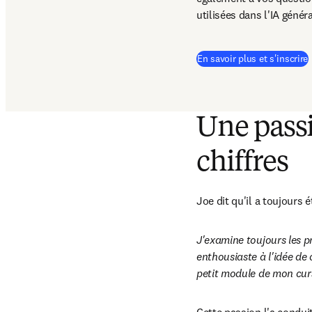
utilisées dans l'IA généra
(
En savoir plus et s'inscrire
Une passi
chiffres
Joe dit qu'il a toujours é
J'examine toujours les pr
enthousiaste à l'idée de
petit module de mon curs