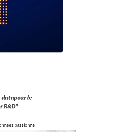
 datapour le 
or R&D" 
données passionne 