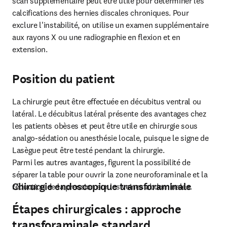
scan supplémentaire peut être utile pour déterminer les 
calcifications des hernies discales chroniques. Pour 
exclure l'instabilité, on utilise un examen supplémentaire 
aux rayons X ou une radiographie en flexion et en 
extension.
Position du patient
La chirurgie peut être effectuée en décubitus ventral ou 
latéral. Le décubitus latéral présente des avantages chez 
les patients obèses et peut être utile en chirurgie sous 
analgo-sédation ou anesthésie locale, puisque le signe de 
Lasègue peut être testé pendant la chirurgie.

Parmi les autres avantages, figurent la possibilité de 
séparer la table pour ouvrir la zone neuroforaminale et la 
Chirurgie endoscopique transforaminale
réduction de la pression sur les veines abdominales.
Étapes chirurgicales : approche
transforaminale standard