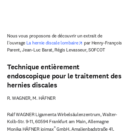
Nous vous proposons de découvrir un extrait de 
opens in new tab/windo
l'ouvrage 
La hernie discale lombaire
 par Henry-François 
Parent, Jean-Luc Barat, Régis Levasseur, SOFCOT
Technique entièrement
endoscopique pour le traitement des
hernies discales
R. WAGNER, M. HÄFNER
Ralf WAGNER Ligamenta Wirbelsäulenzentrum, Walter-
Kolb-Str. 9-11, 60594 Frankfurt am Main, Allemagne 
® 
Monika HÄFNER joimax
GmbH, Amalienbadstraße 41, 