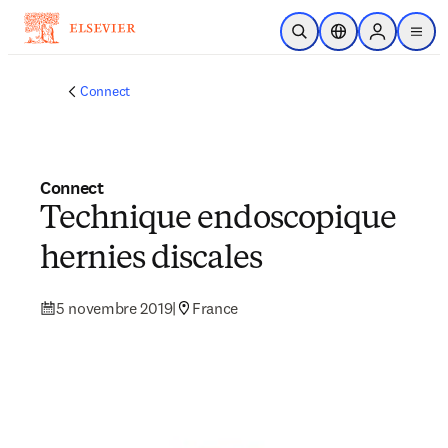
Passer au contenu principal
Ouvrir la recherche
Sélecteur de locali
Sign in to p
menu
Connect
Connect
Technique endoscopique
hernies discales
5 novembre 2019
|
France