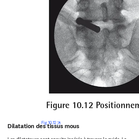
opens in new tab/window
Fig 10.12
Dilatation des tissus mous