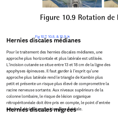
opens in new tab/window
Fig 10.7, 10.8, & 10.9
Hernies discales médianes
Pour le traitement des hernies discales médianes, une 
approche plus horizontale et plus latérale est utilisée.

L'incision cutanée se situe entre 13 et 18 cm de la ligne des 
apophyses épineuses. Il faut garder à l'esprit qu'une 
approche plus latérale rend le triangle de Kambin plus 
petit et présente un risque plus élevé de compromettre la 
racine nerveuse sortante. Aux niveaux supérieurs de la 
colonne lombaire, le risque de lésion organique 
rétropéritonéale doit être pris en compte, le point d'entrée 
Hernies discales migrées
est donc déplacé en position plus médiale.