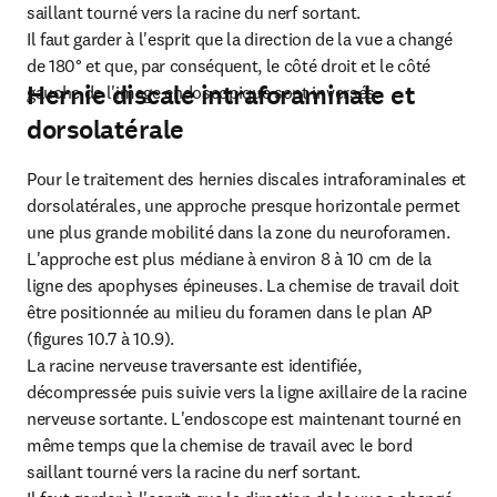
saillant tourné vers la racine du nerf sortant.

Il faut garder à l'esprit que la direction de la vue a changé 
de 180° et que, par conséquent, le côté droit et le côté 
Hernie discale intraforaminale et
gauche de l'image endoscopique sont inversés.
dorsolatérale
Pour le traitement des hernies discales intraforaminales et 
dorsolatérales, une approche presque horizontale permet 
une plus grande mobilité dans la zone du neuroforamen. 
L'approche est plus médiane à environ 8 à 10 cm de la 
ligne des apophyses épineuses. La chemise de travail doit 
être positionnée au milieu du foramen dans le plan AP 
(figures 10.7 à 10.9).

La racine nerveuse traversante est identifiée, 
décompressée puis suivie vers la ligne axillaire de la racine 
nerveuse sortante. L'endoscope est maintenant tourné en 
même temps que la chemise de travail avec le bord 
saillant tourné vers la racine du nerf sortant.
