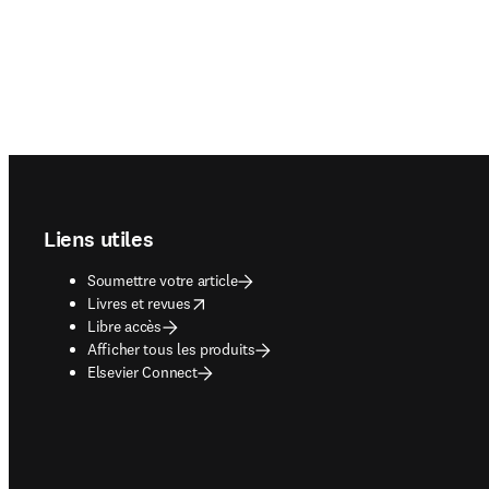
Footer navigation
Liens utiles
Soumettre votre article
opens in new tab/window
Livres et revues
Libre accès
Afficher tous les produits
Elsevier Connect