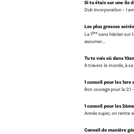
Si tu étais sur une ile
Dub incorporation – I am,
Les plus grosses soirée
ère
La 1
 sans hésiter sur 
assumer…
Tu te vois où dans 10an
A travers le monde, à sa
1 conseil pour les 1ere
Bon courage pour la 2.1 –
1 conseil pour les 2èm
Année super, on rentre e
Conseil de manière gé