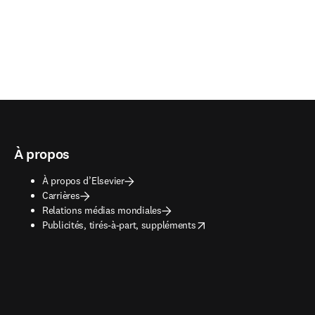
À propos
À propos d’Elsevier
Carrières
Relations médias mondiales
opens in new tab/window
Publicités, tirés-à-part, suppléments