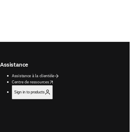
Assistance
Assistance à la clientèle
opens in new tab/window
Centre de ressources
Sign in to products