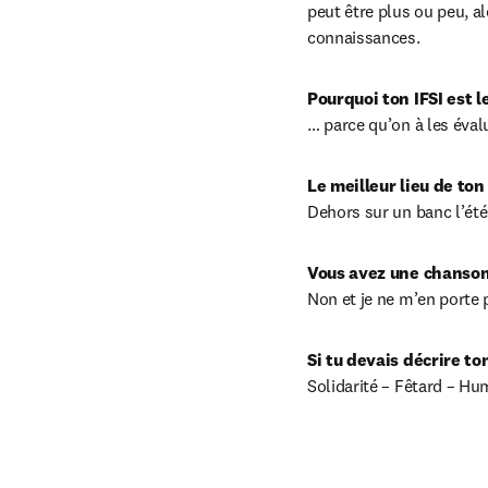
peut être plus ou peu, a
connaissances.
Pourquoi ton IFSI est l
… parce qu’on à les évalu
Le meilleur lieu de ton 
Dehors sur un banc l’été 
Vous avez une chanson o
Non et je ne m’en porte 
Si tu devais décrire to
Solidarité – Fêtard – Hu