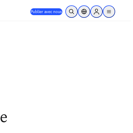
Publier avec nous
Ouvrir la recherche
Sélecteur de localisation
Sign in to products
menu
e