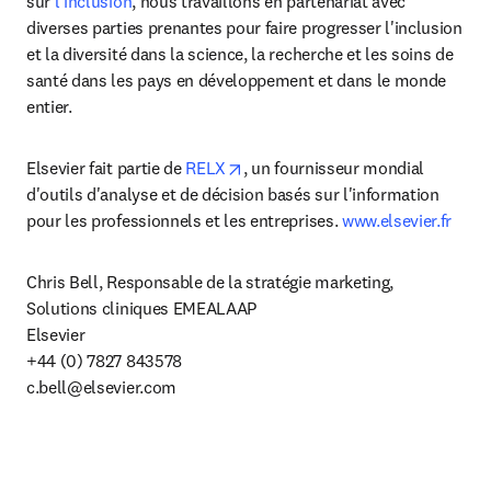
sur 
l'inclusion
, nous travaillons en partenariat avec 
diverses parties prenantes pour faire progresser l'inclusion 
et la diversité dans la science, la recherche et les soins de 
santé dans les pays en développement et dans le monde 
entier.
opens in new tab/window
Elsevier fait partie de 
RELX
, un fournisseur mondial 
d'outils d'analyse et de décision basés sur l'information 
pour les professionnels et les entreprises.
 www.elsevier.fr
Chris Bell, Responsable de la stratégie marketing, 
Solutions cliniques EMEALAAP

Elsevier

c.bell@elsevier.com