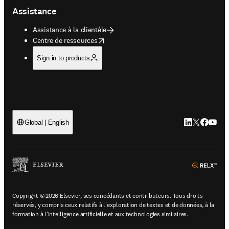
Assistance
Assistance à la clientèle
opens in new tab/window
Centre de ressources
Sign in to products
LinkedIn S’ouv
Twitter S’ou
Facebook 
YouTub
Global | English
ope
Copyright © 2026 Elsevier, ses concédants et contributeurs. Tous droits
réservés, y compris ceux relatifs à l'exploration de textes et de données, à la
formation à l'intelligence artificielle et aux technologies similaires.