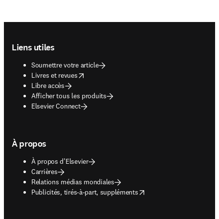
Footer navigation
Liens utiles
Soumettre votre article
opens in new tab/window
Livres et revues
Libre accès
Afficher tous les produits
Elsevier Connect
À propos
À propos d’Elsevier
Carrières
Relations médias mondiales
opens in new tab/window
Publicités, tirés-à-part, suppléments