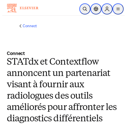
Passer au contenu principal
Ouvrir la recherche
Sélecteur de locali
Sign in to p
menu
Connect
Connect
STATdx et Contextflow
annoncent un partenariat
visant à fournir aux
radiologues des outils
améliorés pour affronter les
diagnostics différentiels