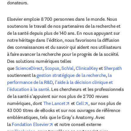
donateurs.
Elsevier emploie 8 700 personnes dans le monde. Nous 
soutenons le travail de nos partenaires de la recherche et 
de la santé depuis plus de 140 ans. En nous appuyant sur 
notre héritage dans l'édition, nous favorisons la diffusion 
des connaissances et du savoir qui aident nos utilisateurs 
à faire avancer la recherche pour le progrès de la société. 
Des solutions numériques telles 
que 
ScienceDirect
, 
Scopus
, 
SciVal
, 
ClinicalKey 
et 
Sherpath
soutiennent la 
gestion stratégique de la recherche
, 
la 
performance de la R&D
, 
l'aide à la décision clinique et 
l'éducation à la santé
. Les chercheurs et les professionnels 
de la santé s'appuient sur nos plus de 2 700 revues 
opens in new tab/window
opens in new tab/wi
numériques, dont 
The Lancet
 et
 Cell
, sur nos plus de 
43 000 titres de eBooks et sur nos ouvrages de référence 
emblématiques, tels que le Gray's Anatomy. Avec 
opens in new tab/window
la 
Fondation Elsevier
 et notre conseil externe 