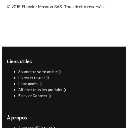
© 2015 Elsevier Masson SAS. Tous droits réservés.
Footer navigation
Liens utiles
Soumettre votre article
opens in new tab/window
Livres et revues
Libre accès
Afficher tous les produits
Elsevier Connect
À propos
À propos d’Elsevier