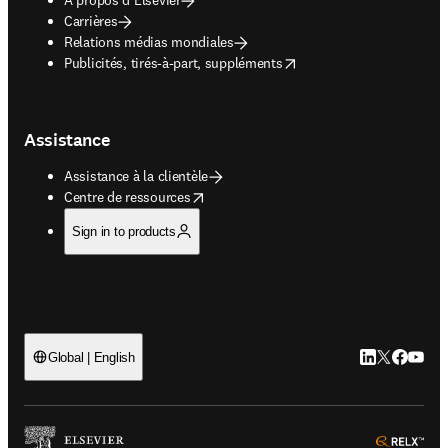
Carrières
Relations médias mondiales
opens in new tab/window
Publicités, tirés-à-part, suppléments
Assistance
Assistance à la clientèle
opens in new tab/window
Centre de ressources
Sign in to products
LinkedIn S’ouv
Twitter S’ou
Facebook 
YouTub
Global | English
ope