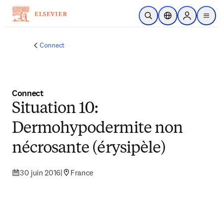
Passer au contenu principal
Ouvrir la recherche
Sélecteur de locali
Sign in to p
menu
Connect
Connect
Situation 10:
Dermohypodermite non
nécrosante (érysipèle)
30 juin 2016
|
France