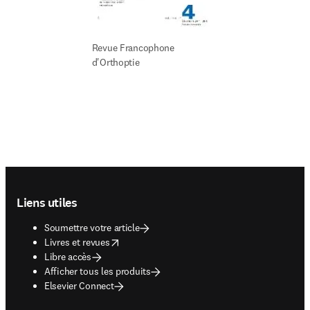
Revue Francophone 
d'Orthoptie
Footer navigation
Liens utiles
Soumettre votre article
opens in new tab/window
Livres et revues
Libre accès
Afficher tous les produits
Elsevier Connect