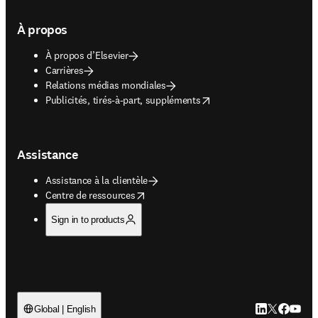
À propos
À propos d’Elsevier
Carrières
Relations médias mondiales
opens in new tab/window
Publicités, tirés-à-part, suppléments
Assistance
Assistance à la clientèle
opens in new tab/window
Centre de ressources
Sign in to products
LinkedIn S’ouv
Twitter S’ou
Facebook 
YouTub
Global | English