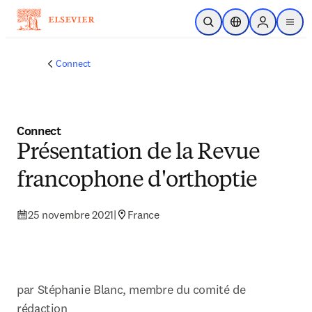
Passer au contenu principal
Ouvrir la recherche
Sélecteur de locali
Sign in to p
menu
Connect
Connect
Présentation de la Revue
francophone d'orthoptie
25 novembre 2021
|
France
par Stéphanie Blanc, membre du comité de 
rédaction
