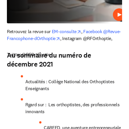
Lire
opens in new tab/windo
Retrouvez la revue sur 
EM-consulte
, 
Facebook @Revue-
opens in new tab/window
Francophone-dOrthoptie
, Instagram @RFOrthoptie,
Au sommaire du numéro de
Twitter @RFOrthoptie
décembre 2021
Actualités : Collège National des Orthoptistes 
Enseignants
Rgard sur :  Les orthoptistes, des professionnels 
innovants
CAREED, une aventure entrepreneuriale 