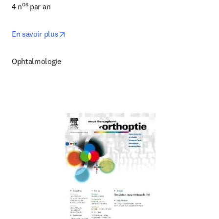
os
4 n
 par an
opens in new tab/window
En savoir plus
Ophtalmologie