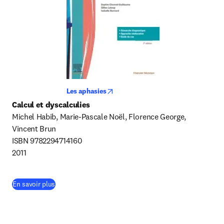
opens in new tab/window
Les aphasies
Calcul et dyscalculies
Michel Habib, Marie-Pascale Noël, Florence George, 
Vincent Brun

ISBN 9782294714160

2011
(
S’ouvre dans une nouvelle fenêtre
)
En savoir plus