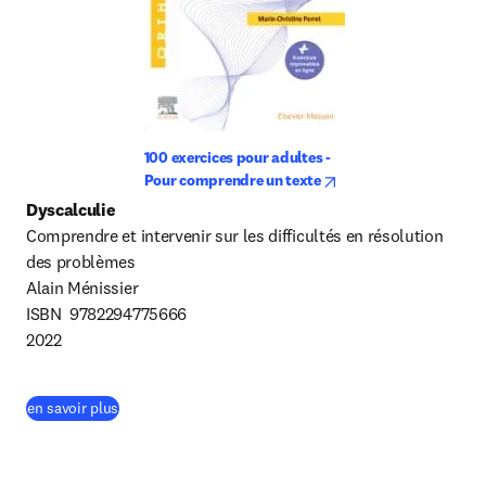
100 exercices pour adultes - 
opens in new tab/win
Pour comprendre un texte
Dyscalculie
Comprendre et intervenir sur les difficultés en résolution 
des problèmes

Alain Ménissier

ISBN  9782294775666

2022
(
S’ouvre dans une nouvelle fenêtre
)
en savoir plus