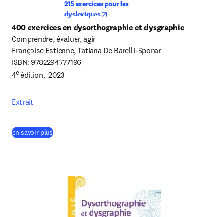
215 exercices pour les 
opens in new tab/window
dyslexiques
400 exercices en dysorthographie et dysgraphie
Comprendre, évaluer, agir

Françoise Estienne, Tatiana De Barelli-Sponar

ISBN: 9782294777196

e 
4
édition,  2023
Extrait
(
S’ouvre dans une nouvelle fenêtre
)
en savoir plus