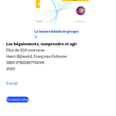
La lecture labiale en groupe
opens in new tab/window
Les bégaiements, comprendre et agir
Plus de 300 exercices

Henri Bijleveld, Françoise Estienne

ISBN 9782294770098

2020
Extrait
(
S’ouvre dans une nouvelle fenêtre
)
En savoir plus