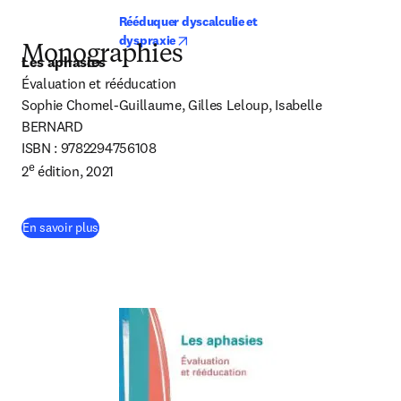
Rééduquer dyscalculie et 
opens in new tab/window
dyspraxie
Monographies
Les aphasies
Évaluation et rééducation

Sophie Chomel-Guillaume, Gilles Leloup, Isabelle 
BERNARD

ISBN : 9782294756108

e
2
 édition, 2021
(
S’ouvre dans une nouvelle fenêtre
)
En savoir plus