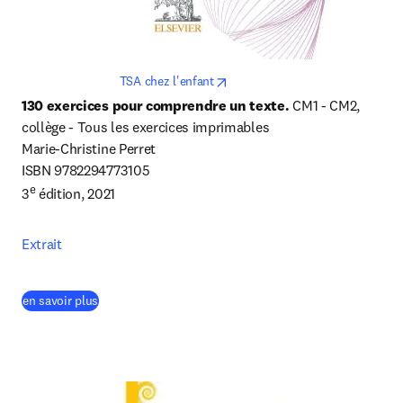
opens in new tab/window
TSA chez l'enfant
130 exercices pour comprendre un texte. 
CM1 - CM2, 
collège - Tous les exercices imprimables

Marie-Christine Perret

ISBN 9782294773105

e
3
 édition, 2021
Extrait
(
S’ouvre dans une nouvelle fenêtre
)
en savoir plus