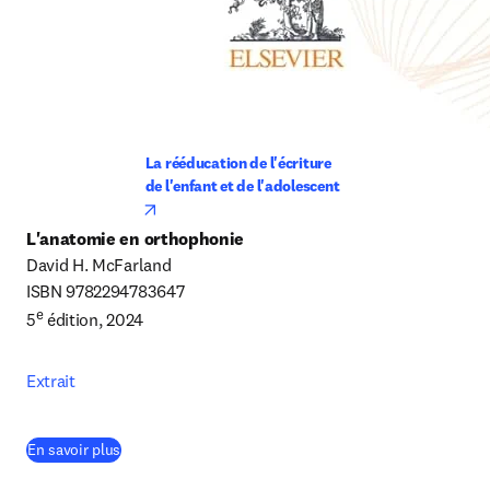
La rééducation de l'écriture

de l'enfant et de l'adolescent
opens in new tab/window
L'anatomie en orthophonie
David H. McFarland

ISBN 9782294783647

e
5
 édition, 2024
Extrait
(
S’ouvre dans une nouvelle fenêtre
)
En savoir plus