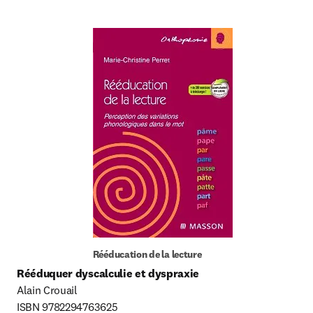
Rééducation de la lecture
Rééduquer dyscalculie et dyspraxie
Alain Crouail

ISBN 9782294763625
