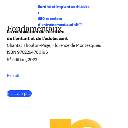
Surdité et implant cochléaire 
:

650 exercices 
opens in new tab/window
d'entraînement auditif
Fondamentaux
La rééducation de l'écriture

de l'enfant et de l'adolescent
Chantal Thoulon-Page, Florence de Montesquieu

ISBN 9782294780196

e
5
 édition, 2023
Extrait
(
S’ouvre dans une nouvelle fenêtre
)
En savoir plus