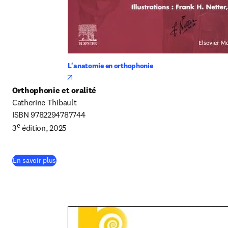
L'anatomie en orthophonie
opens in new tab/window
Orthophonie et oralité
Catherine Thibault

ISBN 9782294787744

e
3
 édition, 2025
(
S’ouvre dans une nouvelle fenêtre
)
En savoir plus