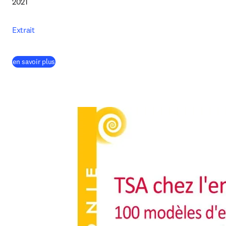
2021
Extrait
(
S’ouvre dans une nouvelle fenêtre
)
en savoir plus