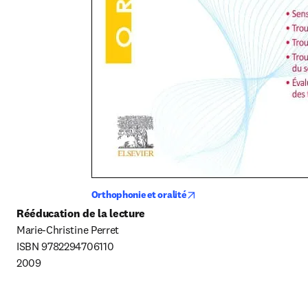
opens in new tab/window
Orthophonie et oralité
Rééducation de la lecture
Marie-Christine Perret

ISBN 9782294706110

2009