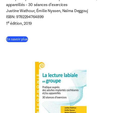
appareillés - 30 séances d'exercices

Justine Wathour, Émilie Nyssen, Naïma Deggouj

ISBN: 9782294764899

e
1
 édition, 2019
(
S’ouvre dans une nouvelle fenêtre
)
En savoir plus