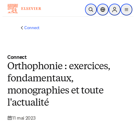
Passer au contenu principal
Ouvrir la recherche
Sélecteur de locali
Sign in to p
menu
Connect
Connect
Orthophonie : exercices,
fondamentaux,
monographies et toute
l'actualité
11 mai 2023