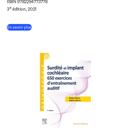
ISBN 9782294773778

e
3
 édition, 2021
(
S’ouvre dans une nouvelle fenêtre
)
En savoir plus