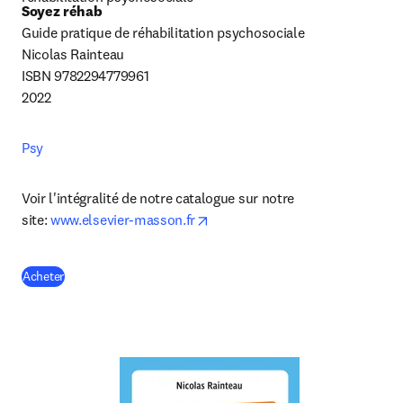
Soyez réhab
Guide pratique de réhabilitation psychosociale

Nicolas Rainteau

ISBN 9782294779961

2022
Psy
Voir l'intégralité de notre catalogue sur notre 
opens in new tab/window
site: 
www.elsevier-masson.fr
(
S’ouvre dans une nouvelle fenêtre
)
Acheter