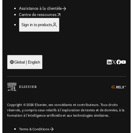
Assistance à la clientèle
opens in new tab/window
Centre de ressources
Sign in to products
LinkedIn S’ouv
Twitter S’ou
Facebook 
YouTub
Global | English
ope
Copyright © 2026 Elsevier, ses concédants et contributeurs. Tous droits
réservés, y compris ceux relatifs à l'exploration de textes et de données, à la
formation à l'intelligence artificielle et aux technologies similaires.
Terms & Conditions