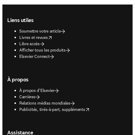
Footer navigation
Liens utiles
Soumettre votre article
opens in new tab/window
Livres et revues
Libre accès
Afficher tous les produits
Elsevier Connect
À propos
À propos d’Elsevier
Carrières
Relations médias mondiales
opens in new tab/window
Publicités, tirés-à-part, suppléments
Assistance