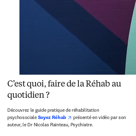
C’est quoi, faire de la Réhab au
quotidien ?
Découvrez le guide pratique de réhabilitation 
opens in new tab/window
psychosociale 
Soyez Réhab 
 présenté en vidéo par son 
auteur, le Dr Nicolas Rainteau, Psychiatre.