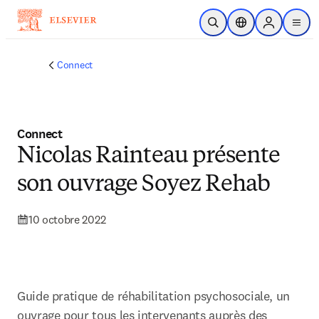
Passer au contenu principal
Ouvrir la recherche
Sélecteur de locali
Sign in to p
menu
Connect
Connect
Nicolas Rainteau présente
son ouvrage Soyez Rehab
10 octobre 2022
Guide pratique de réhabilitation psychosociale, un 
ouvrage pour tous les intervenants auprès des 