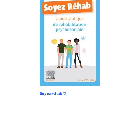
opens in new tab/window
Soyez réhab