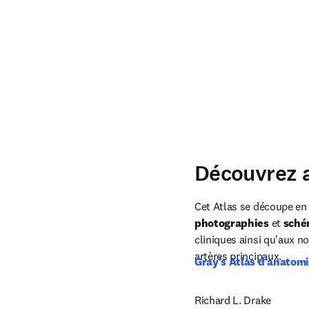
Découvrez a
Cet Atlas se découpe en 
photographies 
et
 sch
cliniques ainsi qu'aux n
artères principaux.
Gray's Atlas d'anatom
Richard L. Drake
