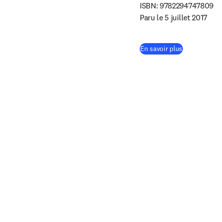
ISBN: 9782294747809

Paru le 5 juillet 2017
(
S’ouvre dans
En savoir plus