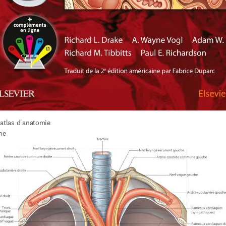
atlas 
d'anatomie 
ne