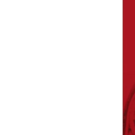
 une nouvelle fenêtre
)