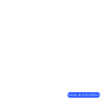
(
S’ou
Extrait de la 8e édition