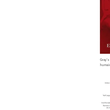
Gray's 
humai
 dans une nouvelle fenêtre
)