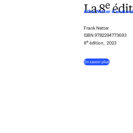
e
La 8
édit
Atlas Netter d'anatom
Frank Netter

ISBN 9782294773693 
e
8
 édition,  2023
(
S’ouvre dans
En savoir plus