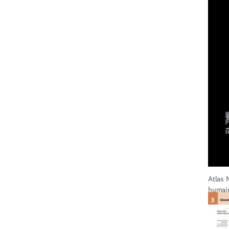
Atlas 
humai
vre dans une nouvelle fenêtre
)